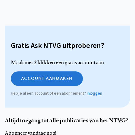
Gratis Ask NTVG uitproberen?
2 klikken
Maak met
een gratis account aan
ACCOUNT AANMAKEN
Heb je al een account of een abonnement?
Inloggen
Altijd toegang tot alle publicaties van het NTVG?
Abonneer vandaag nog!