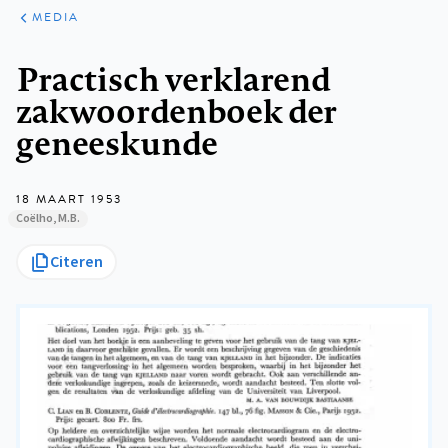
ARTIKELEN
VARIA
MEDIA
Kruimelpad
Practisch verklarend
zakwoordenboek der
geneeskunde
18 MAART 1953
Coëlho, M.B.
Citeren