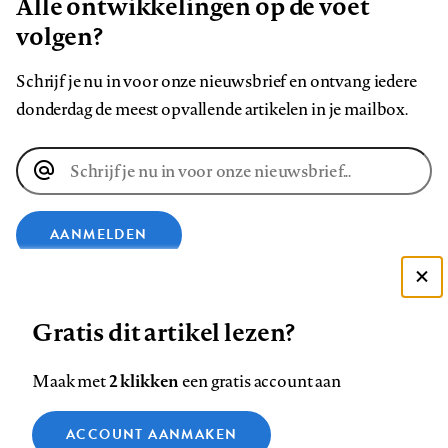
Alle ontwikkelingen op de voet
volgen?
Schrijf je nu in voor onze nieuwsbrief en ontvang iedere
donderdag de meest opvallende artikelen in je mailbox.
E-
mailadres
AANMELDEN
VOLG ONS OP
Deze site gebruikt cookies
Gratis dit artikel lezen?
Zie onze cookie policy
Volg
Volg
Volg
Volg
Volg
Volg
ACCEPTEER AANBEVOLEN INSTELLINGEN
2 klikken
Maak met
een gratis account aan
ons
ons
ons
ons
ons
ons
Functionele cookies
op
op
op
op
op
op
Contact
Colofon
Disclaimer
Privacy
About us
ACCOUNT AANMAKEN
Medische vragen verdienen
Sluiten