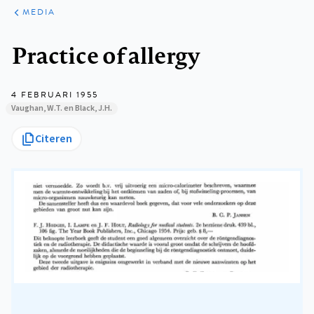
ARTIKELEN
VARIA
MEDIA
Kruimelpad
Practice of allergy
4 FEBRUARI 1955
Vaughan, W.T. en Black, J.H.
Citeren