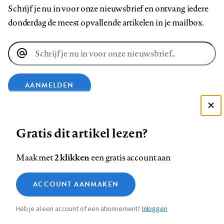
Schrijf je nu in voor onze nieuwsbrief en ontvang iedere
donderdag de meest opvallende artikelen in je mailbox.
E-
mailadres
AANMELDEN
Deze site gebruikt cookies
VOLG ONS OP
Gratis dit artikel lezen?
Zie onze cookie policy
ACCEPTEER AANBEVOLEN INSTELLINGEN
Volg
Volg
Volg
Volg
Volg
Volg
2 klikken
Maak met
een gratis account aan
ons
ons
ons
ons
ons
ons
Functionele cookies
op
op
op
op
op
op
Contact
Colofon
Disclaimer
Privacy
About us
ACCOUNT AANMAKEN
Medische vragen verdienen
Sluiten
Footer
Analytische cookies
Facebook
LinkedIn
Bluesky
Instagram
YouTube
Pinterest
betrouwbare antwoorden
Heb je al een account of een abonnement?
Inloggen
Marketing cookies
navigation
STEL ZE NU AAN ASK NTVG