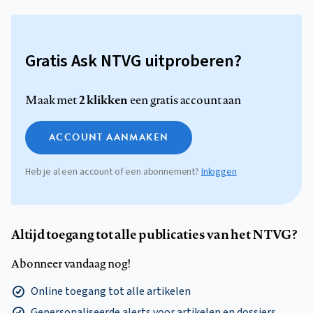
Gratis Ask NTVG uitproberen?
2 klikken
Maak met
een gratis account aan
ACCOUNT AANMAKEN
Heb je al een account of een abonnement?
Inloggen
Altijd toegang tot alle publicaties van het NTVG?
Abonneer vandaag nog!
Online toegang tot alle artikelen
Gepersonaliseerde alerts voor artikelen en dossiers