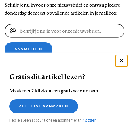
Schrijf je nu in voor onze nieuwsbrief en ontvang iedere
donderdag de meest opvallende artikelen in je mailbox.
E-
mailadres
AANMELDEN
Deze site gebruikt cookies
VOLG ONS OP
Gratis dit artikel lezen?
Zie onze cookie policy
ACCEPTEER AANBEVOLEN INSTELLINGEN
Volg
Volg
Volg
Volg
Volg
Volg
2 klikken
Maak met
een gratis account aan
ons
ons
ons
ons
ons
ons
Functionele cookies
op
op
op
op
op
op
Contact
Colofon
Disclaimer
Privacy
About us
ACCOUNT AANMAKEN
Medische vragen verdienen
Sluiten
Footer
Analytische cookies
Facebook
LinkedIn
Bluesky
Instagram
YouTube
Pinterest
betrouwbare antwoorden
Heb je al een account of een abonnement?
Inloggen
Marketing cookies
navigation
STEL ZE NU AAN ASK NTVG