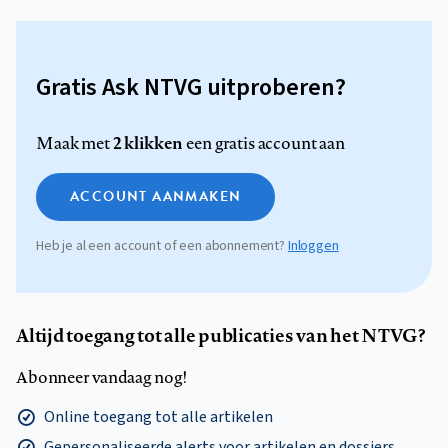
Gratis Ask NTVG uitproberen?
2 klikken
Maak met
een gratis account aan
ACCOUNT AANMAKEN
Heb je al een account of een abonnement?
Inloggen
Altijd toegang tot alle publicaties van het NTVG?
Abonneer vandaag nog!
Online toegang tot alle artikelen
Gepersonaliseerde alerts voor artikelen en dossiers