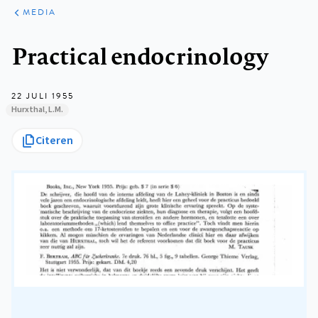
ARTIKELEN
VARIA
MEDIA
Kruimelpad
Practical endocrinology
22 JULI 1955
Hurxthal, L.M.
Citeren