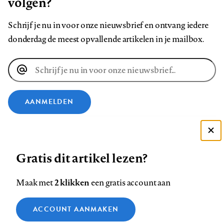
volgen?
Schrijf je nu in voor onze nieuwsbrief en ontvang iedere
donderdag de meest opvallende artikelen in je mailbox.
E-
mailadres
AANMELDEN
VOLG ONS OP
Deze site gebruikt cookies
Gratis dit artikel lezen?
Zie onze cookie policy
Volg
Volg
Volg
Volg
Volg
Volg
ACCEPTEER AANBEVOLEN INSTELLINGEN
ons
ons
2 klikken
ons
ons
ons
ons
Maak met
een gratis account aan
op
op
op
op
op
op
Contact
Colofon
Disclaimer
Privacy
About us
Functionele cookies
Footer
ACCOUNT AANMAKEN
Facebook
LinkedIn
Bluesky
Instagram
YouTube
Pinterest
Medische vragen verdienen
Sluiten
Analytische cookies