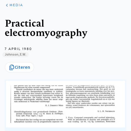
ARTIKELEN
VARIA
MEDIA
Kruimelpad
Practical
electromyography
7 APRIL 1980
Johnson, E.W.
Citeren