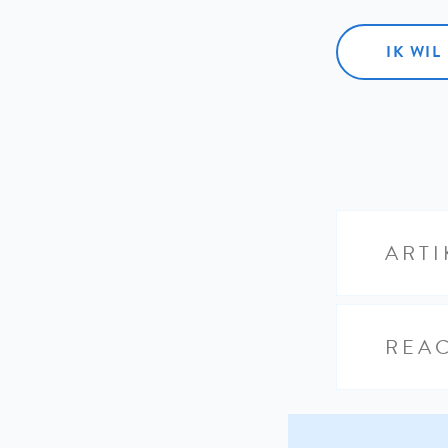
IK WI
ARTI
REAC