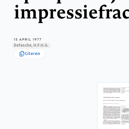
impressiefra
15 APRIL 1977
Defesche, H.F.H.G.
Citeren