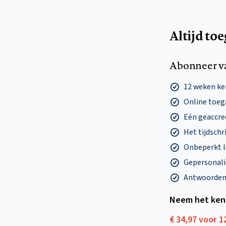
Altijd to
Abonneer v
12 weken k
Online toega
Eén geaccre
Het tijdschri
Onbeperkt l
Gepersonalis
Antwoorden o
Neem het ken
€ 34,97 voor 