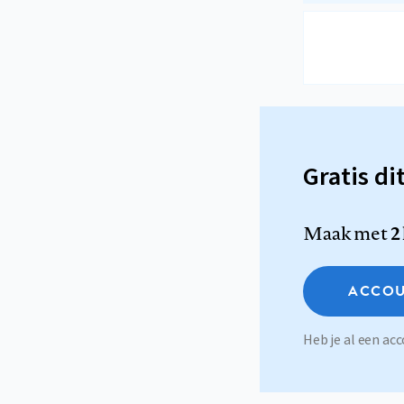
Gratis di
Maak met
2
ACCOU
Heb je al een a