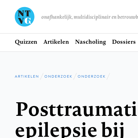
onafhankelijk, multidisciplinair en betrouw
Home
Quizzen
Artikelen
Nascholing
Dossiers
Hoofdnavigatie
ARTIKELEN
ONDERZOEK
ONDERZOEK
Kruimelpad
Posttraumati
epilepsie bij