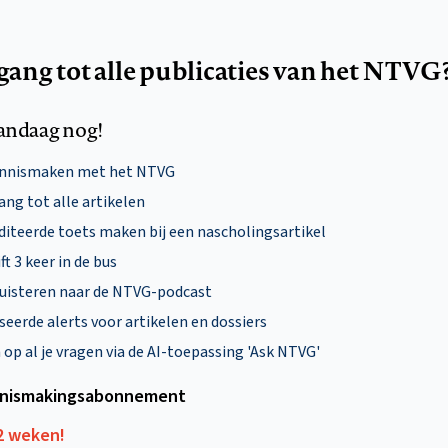
egang tot alle publicaties van het NTVG
andaag nog!
ennismaken met het NTVG
ng tot alle artikelen
diteerde toets maken bij een nascholingsartikel
ft 3 keer in de bus
uisteren naar de NTVG-podcast
eerde alerts voor artikelen en dossiers
p al je vragen via de AI-toepassing 'Ask NTVG'
nismakings­abonnement
12 weken!