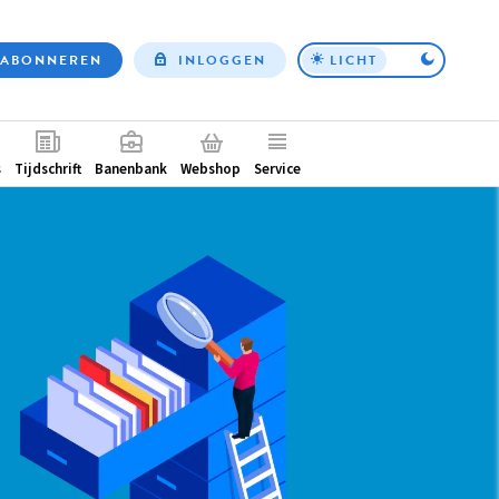
ABONNEREN
INLOGGEN
LICHT
Top
nav
ntair
s
Tijdschrift
Banenbank
Webshop
Service