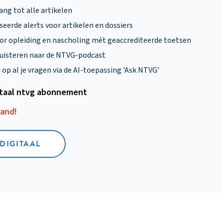
ng tot alle artikelen
eerde alerts voor artikelen en dossiers
oor opleiding en nascholing mét geaccrediteerde toetsen
uisteren naar de NTVG-podcast
p al je vragen via de AI-toepassing 'Ask NTVG'
itaal ntvg abonnement
aand!
 DIGITAAL