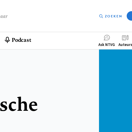
baar
ZOEKEN
Podcast
Compleme
Ask NTVG
Auteur
menu
sche