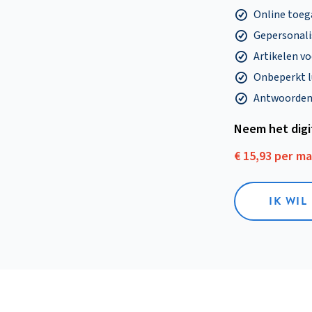
Online toega
Gepersonalis
Artikelen v
Onbeperkt l
Antwoorden o
Neem het dig
€ 15,93 per m
IK WIL