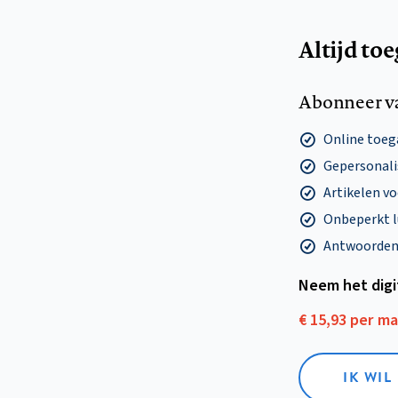
Altijd to
Abonneer v
Online toega
Gepersonalis
Artikelen v
Onbeperkt l
Antwoorden o
Neem het dig
€ 15,93 per m
IK WIL