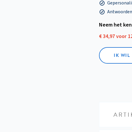
Gepersonalis
Antwoorden o
Neem het ken
€ 34,97 voor 
IK WI
ARTI