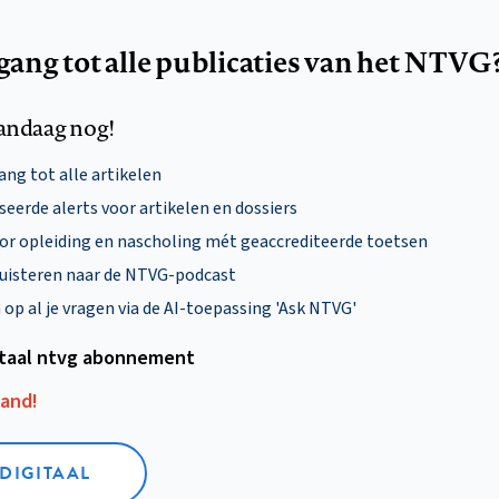
egang tot alle publicaties van het NTVG
andaag nog!
ng tot alle artikelen
eerde alerts voor artikelen en dossiers
oor opleiding en nascholing mét geaccrediteerde toetsen
uisteren naar de NTVG-podcast
p al je vragen via de AI-toepassing 'Ask NTVG'
itaal ntvg abonnement
aand!
 DIGITAAL