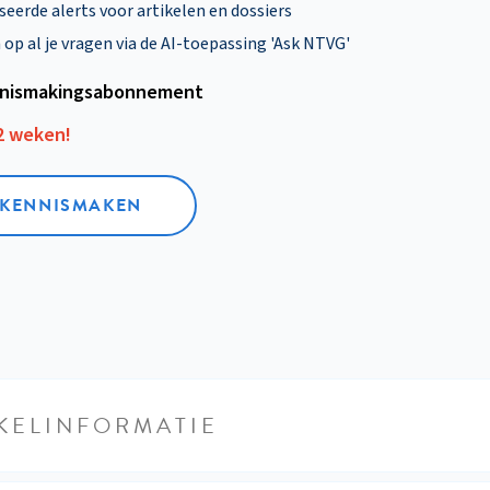
eerde alerts voor artikelen en dossiers
p al je vragen via de AI-toepassing 'Ask NTVG'
nismakings­abonnement
12 weken!
L KENNISMAKEN
KELINFORMATIE