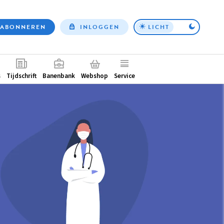
ABONNEREN
INLOGGEN
LICHT
Top
nav
ntair
s
Tijdschrift
Banenbank
Webshop
Service