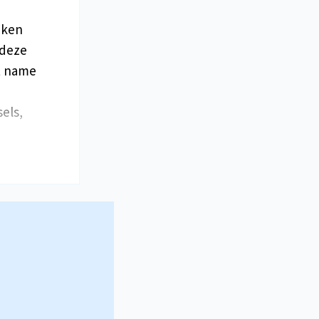
aken
 deze
t name
els,