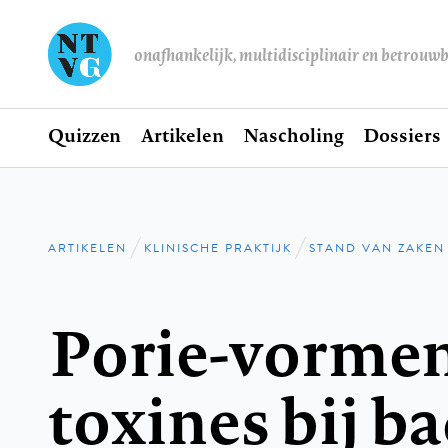
onafhankelijk, multidisciplinair en betrouw
Home
Quizzen
Artikelen
Nascholing
Dossiers
Hoofdnavigatie
ARTIKELEN
KLINISCHE PRAKTIJK
STAND VAN ZAKEN
Kruimelpad
Porie-vorme
toxines bij ba