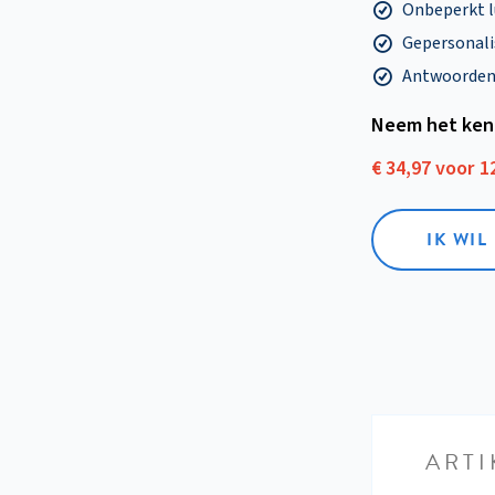
Onbeperkt l
Gepersonalis
Antwoorden o
Neem het ken
€ 34,97 voor 
IK WI
ARTI