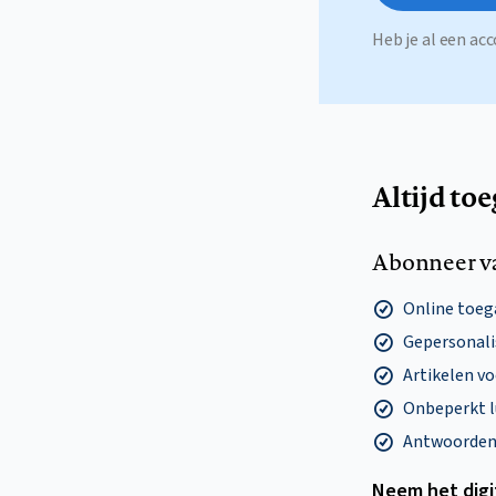
Heb je al een a
Altijd to
Abonneer v
Online toega
Gepersonalis
Artikelen v
Onbeperkt l
Antwoorden o
Neem het dig