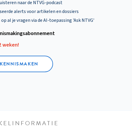
uisteren naar de NTVG-podcast
eerde alerts voor artikelen en dossiers
p al je vragen via de AI-toepassing 'Ask NTVG'
nismakings­abonnement
12 weken!
L KENNISMAKEN
KELINFORMATIE