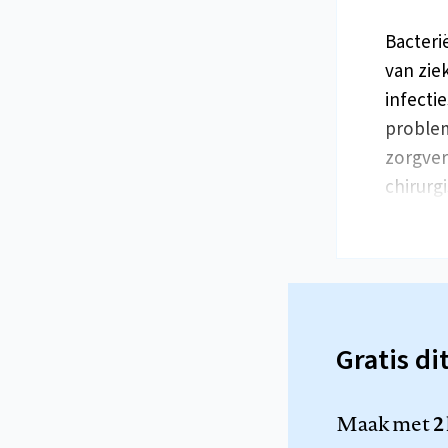
Bacteri
van zie
infecti
problem
zorgver
chirurg
Gratis di
Maak met
2