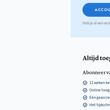
ACCOU
Heb je al een a
Altijd to
Abonneer v
12 weken k
Online toega
Eén geaccre
Het tijdschri