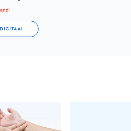
aand!
 DIGITAAL