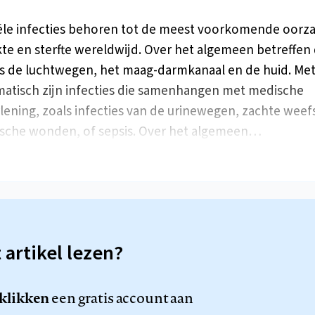
ële infecties behoren tot de meest voorkomende oorz
kte en sterfte wereldwijd. Over het algemeen betreffen
es de luchtwegen, het maag-darmkanaal en de huid. Me
atisch zijn infecties die samenhangen met medische
lening, zoals infecties van de urinewegen, zachte weefs
ische wonden, of sepsis. Over het algemeen…
t artikel lezen?
 klikken
een gratis account aan