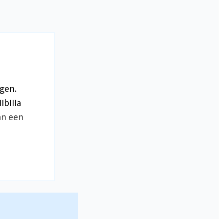
gen.
IbIIIa
an een