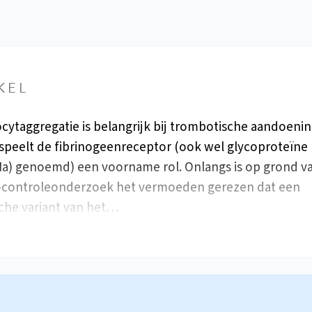
KEL
ytaggregatie is belangrijk bij trombotische aandoenin
 speelt de fibrinogeenreceptor (ook wel glycoproteïne I
IIa) genoemd) een voorname rol. Onlangs is op grond v
-controleonderzoek het vermoeden gerezen dat een
che variant van het…