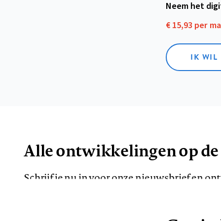
Neem het dig
€ 15,93 per m
IK WIL
Alle ontwikkelingen op de
Schrijf je nu in voor onze nieuwsbrief en o
de meest opvallende artikelen in je mailbox.