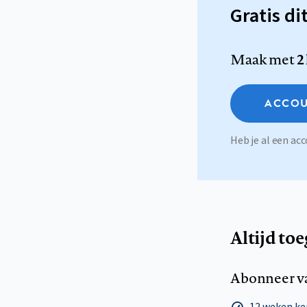
Gratis di
Maak met
2
ACCOU
Heb je al een a
Altijd to
Abonneer v
12 weken k