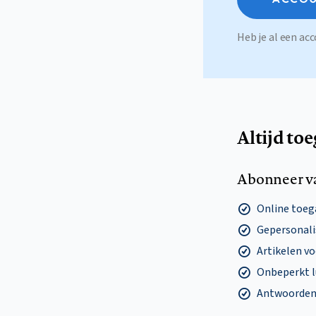
Heb je al een a
Altijd to
Abonneer v
Online toega
Gepersonalis
Artikelen v
Onbeperkt l
Antwoorden o