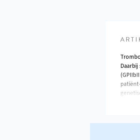
ARTI
Tromboc
Daarbij
(GPIIbI
patiënt
genetis