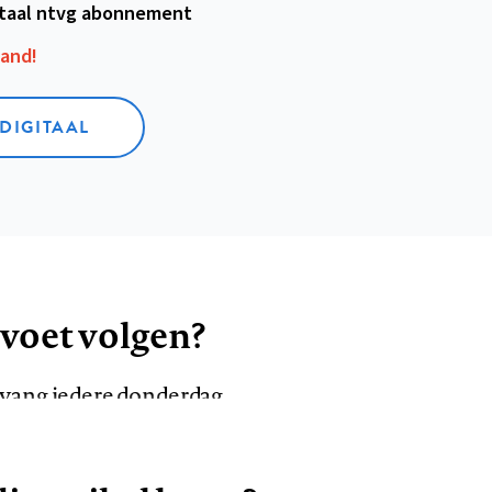
itaal ntvg abonnement
aand!
 DIGITAAL
 voet volgen?
ntvang iedere donderdag
VOLG ONS OP