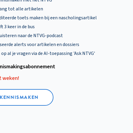
ng tot alle artikelen
diteerde toets maken bij een nascholingsartikel
ft 3 keer in de bus
uisteren naar de NTVG-podcast
eerde alerts voor artikelen en dossiers
p al je vragen via de AI-toepassing 'Ask NTVG'
nismakings­abonnement
12 weken!
L KENNISMAKEN