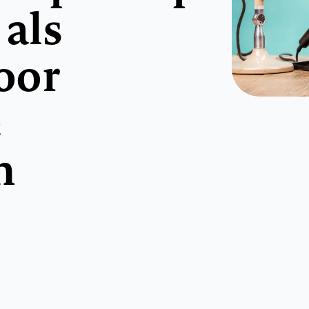
 als
voor
e
n