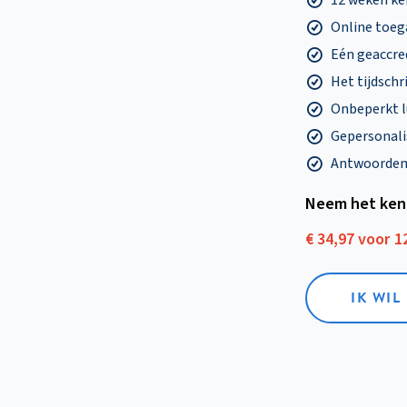
Online toega
Eén geaccre
Het tijdschri
Onbeperkt l
Gepersonalis
Antwoorden o
Neem het ken
€ 34,97 voor 
IK WI