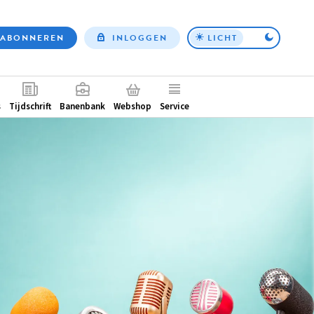
ABONNEREN
INLOGGEN
LICHT
Top
nav
ntair
s
Tijdschrift
Banenbank
Webshop
Service