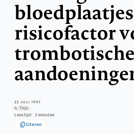
bloedplaatjes
risicofactor 
trombotisch
aandoeninge
22 JULI 1997
A. Thijs
Leestijd
2 minuten
Citeren