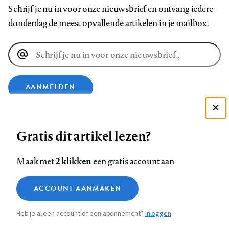
Schrijf je nu in voor onze nieuwsbrief en ontvang iedere
donderdag de meest opvallende artikelen in je mailbox.
E-
mailadres
AANMELDEN
Deze site gebruikt cookies
VOLG ONS OP
Gratis dit artikel lezen?
Zie onze cookie policy
ACCEPTEER AANBEVOLEN INSTELLINGEN
Volg
Volg
Volg
Volg
Volg
Volg
2 klikken
Maak met
een gratis account aan
ons
ons
ons
ons
ons
ons
Functionele cookies
op
op
op
op
op
op
Contact
Colofon
Disclaimer
Privacy
About us
ACCOUNT AANMAKEN
Medische vragen verdienen
Sluiten
Footer
Analytische cookies
Facebook
LinkedIn
Bluesky
Instagram
YouTube
Pinterest
betrouwbare antwoorden
Heb je al een account of een abonnement?
Inloggen
Marketing cookies
navigation
STEL ZE NU AAN ASK NTVG