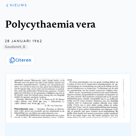
ARTIKELEN
HET
NIEUWS
KORT
Kruimelpad
Polycythaemia vera
28 JANUARI 1962
Goudsmit, R.
Citeren