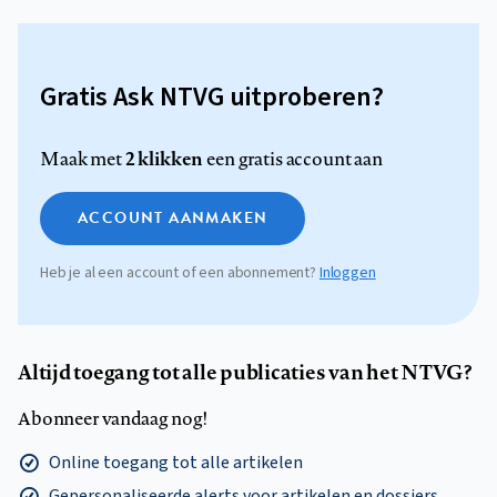
Gratis Ask NTVG uitproberen?
2 klikken
Maak met
een gratis account aan
ACCOUNT AANMAKEN
Heb je al een account of een abonnement?
Inloggen
Altijd toegang tot alle publicaties van het NTVG?
Abonneer vandaag nog!
Online toegang tot alle artikelen
Gepersonaliseerde alerts voor artikelen en dossiers