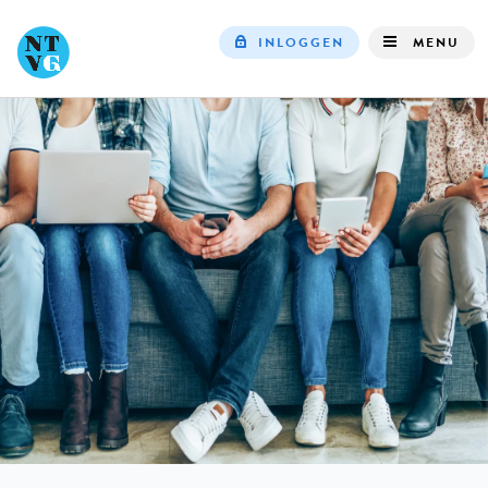
INLOGGEN
MENU
Top
navigation
IN