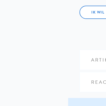
IK WI
ARTI
REAC