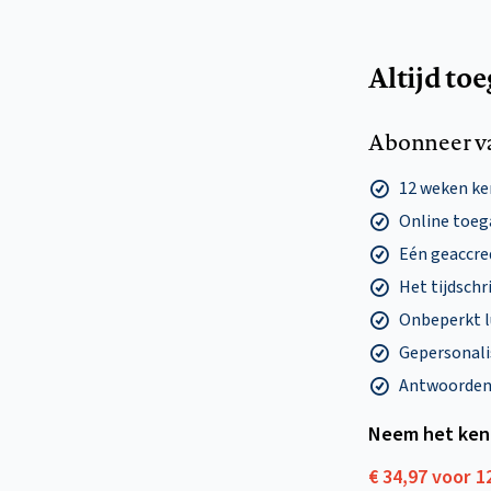
Altijd to
Abonneer v
12 weken k
Online toega
Eén geaccre
Het tijdschri
Onbeperkt l
Gepersonalis
Antwoorden o
Neem het ken
€ 34,97 voor 