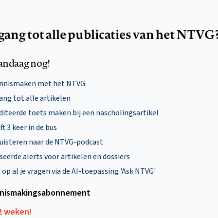
egang tot alle publicaties van het NTVG
andaag nog!
ennismaken met het NTVG
ng tot alle artikelen
diteerde toets maken bij een nascholingsartikel
ft 3 keer in de bus
uisteren naar de NTVG-podcast
eerde alerts voor artikelen en dossiers
p al je vragen via de AI-toepassing 'Ask NTVG'
nismakings­abonnement
12 weken!