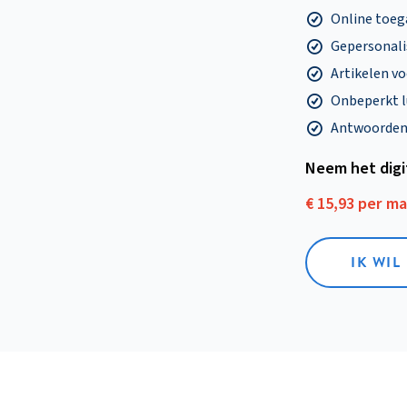
Online toega
Gepersonalis
Artikelen v
Onbeperkt l
Antwoorden o
Neem het dig
€ 15,93 per m
IK WIL