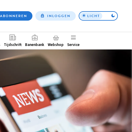
ABONNEREN
INLOGGEN
LICHT
Top
nav
ntair
s
Tijdschrift
Banenbank
Webshop
Service