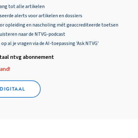
ng tot alle artikelen
eerde alerts voor artikelen en dossiers
oor opleiding en nascholing mét geaccrediteerde toetsen
uisteren naar de NTVG-podcast
p al je vragen via de AI-toepassing 'Ask NTVG'
itaal ntvg abonnement
aand!
 DIGITAAL