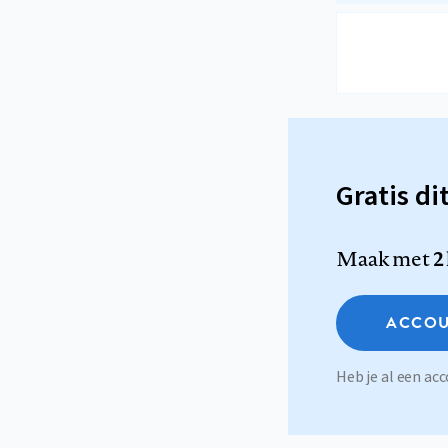
Gratis di
Maak met
2
ACCOU
Heb je al een a