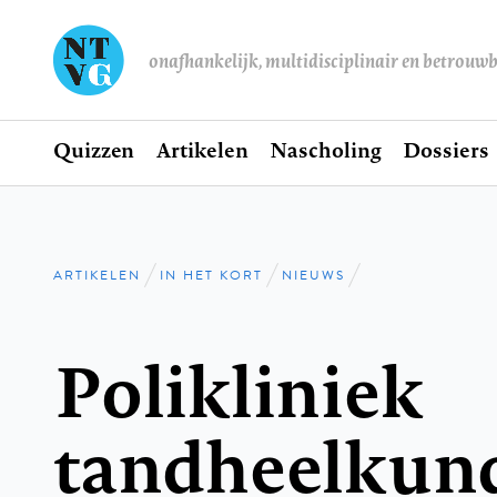
onafhankelijk, multidisciplinair en betrouw
Home
Quizzen
Artikelen
Nascholing
Dossiers
Hoofdnavigatie
ARTIKELEN
IN HET KORT
NIEUWS
Kruimelpad
Polikliniek
tandheelkund