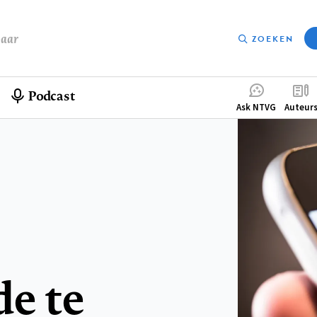
baar
ZOEKEN
Podcast
Compleme
Ask NTVG
Auteur
menu
e te