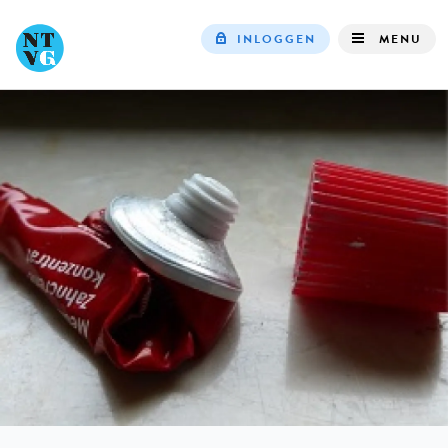
INLOGGEN
MENU
Top
navigation
IN