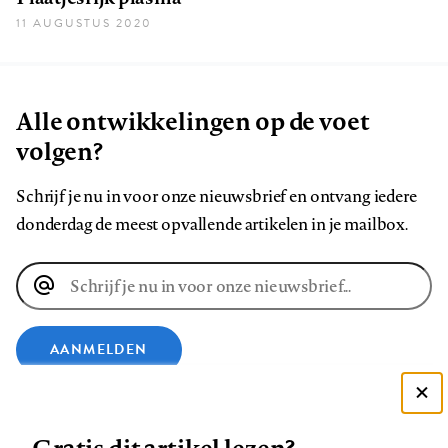
11 AUGUSTUS 2020
Alle ontwikkelingen op de voet
volgen?
Schrijf je nu in voor onze nieuwsbrief en ontvang iedere
donderdag de meest opvallende artikelen in je mailbox.
E-
mailadres
AANMELDEN
VOLG ONS OP
Deze site gebruikt cookies
Zie onze cookie policy