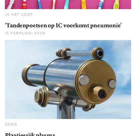
IN HET KORT
‘Tandenpoetsen op IC voorkomt pneumonie’
15 FEBRUARI 2024
ZORG
Plaatjesrijk plasma