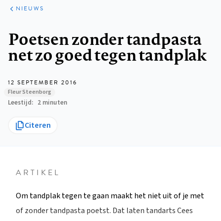
ARTIKELEN
HET
NIEUWS
KORT
Kruimelpad
Poetsen zonder tandpasta
net zo goed tegen tandplak
12 SEPTEMBER 2016
Fleur Steenborg
Leestijd
2 minuten
Citeren
ARTIKEL
Om tandplak tegen te gaan maakt het niet uit of je met
of zonder tandpasta poetst. Dat laten tandarts Cees