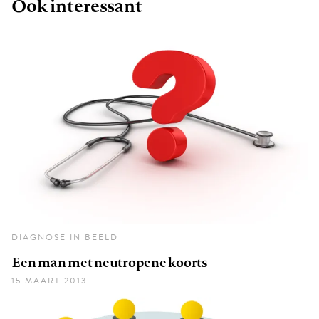
Ook interessant
DIAGNOSE IN BEELD
Een man met neutropene koorts
15 MAART 2013