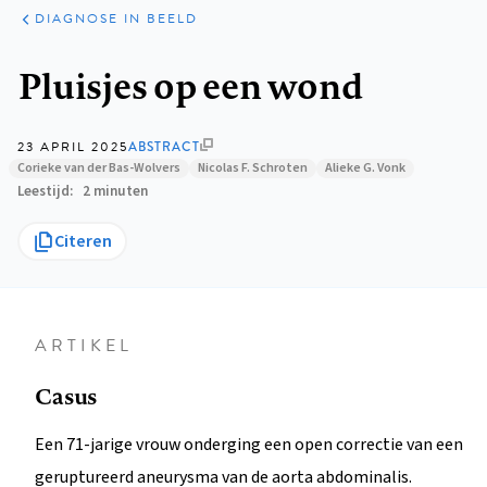
KLINISCHE
ARTIKELEN
PRAKTIJK
DIAGNOSE IN BEELD
Kruimelpad
Pluisjes op een wond
23 APRIL 2025
ABSTRACT
Corieke van der Bas-Wolvers
Nicolas F. Schroten
Alieke G. Vonk
Leestijd
2 minuten
Citeren
ARTIKEL
Casus
Een 71-jarige vrouw onderging een open correctie van een
geruptureerd aneurysma van de aorta abdominalis.