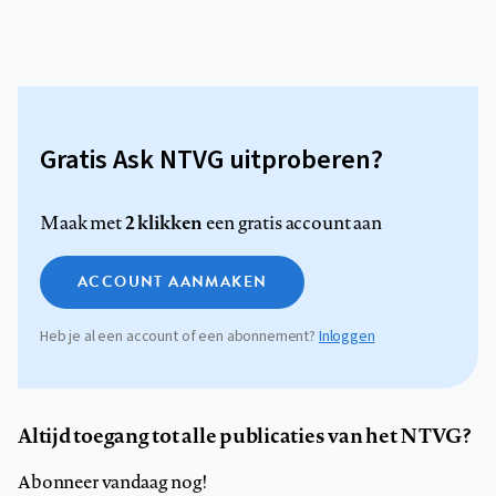
Gratis Ask NTVG uitproberen?
2 klikken
Maak met
een gratis account aan
ACCOUNT AANMAKEN
Heb je al een account of een abonnement?
Inloggen
Altijd toegang tot alle publicaties van het NTVG?
Abonneer vandaag nog!