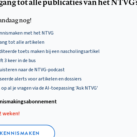
egang tot alle publicaties van het NTVG
andaag nog!
ennismaken met het NTVG
ng tot alle artikelen
diteerde toets maken bij een nascholingsartikel
ft 3 keer in de bus
uisteren naar de NTVG-podcast
eerde alerts voor artikelen en dossiers
p al je vragen via de AI-toepassing 'Ask NTVG'
nismakings­abonnement
12 weken!
L KENNISMAKEN