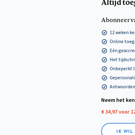
Altijd to
Abonneer v
12 weken k
Online toega
Eén geaccre
Het tijdschri
Onbeperkt l
Gepersonalis
Antwoorden o
Neem het ken
€ 34,97 voor 
IK WI