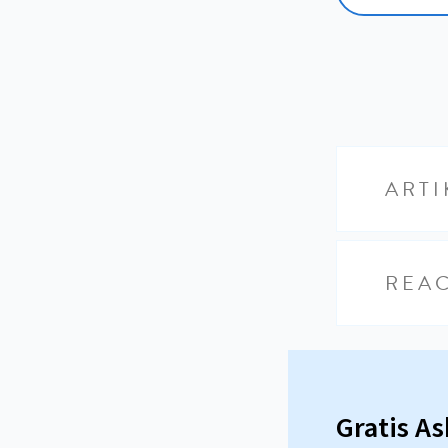
ARTI
REAC
Gratis A