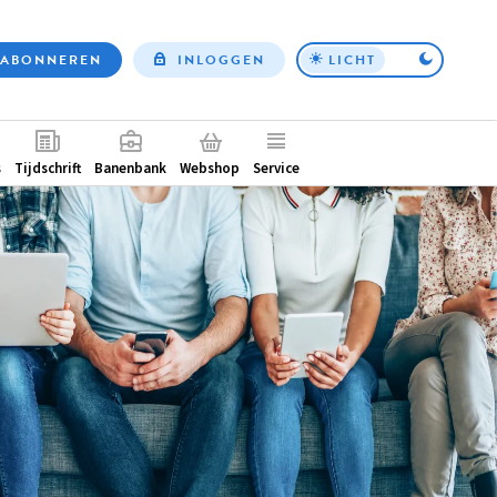
ABONNEREN
INLOGGEN
LICHT
Top
nav
ntair
s
Tijdschrift
Banenbank
Webshop
Service