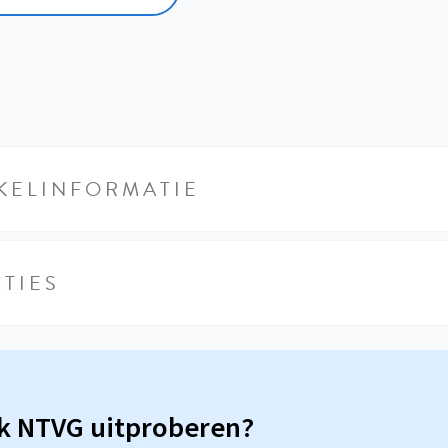
KELINFORMATIE
TIES
sk NTVG uitproberen?