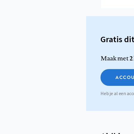
Gratis di
Maak met
2
ACCOU
Heb je al een a