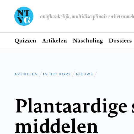
onafhankelijk, multidisciplinair en betrouw
Home
Quizzen
Artikelen
Nascholing
Dossiers
Hoofdnavigatie
ARTIKELEN
IN HET KORT
NIEUWS
Kruimelpad
Plantaardige s
middelen