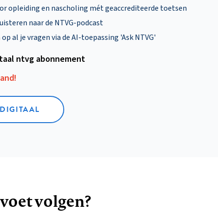
oor opleiding en nascholing mét geaccrediteerde toetsen
uisteren naar de NTVG-podcast
p al je vragen via de AI-toepassing 'Ask NTVG'
itaal ntvg abonnement
aand!
 DIGITAAL
 voet volgen?