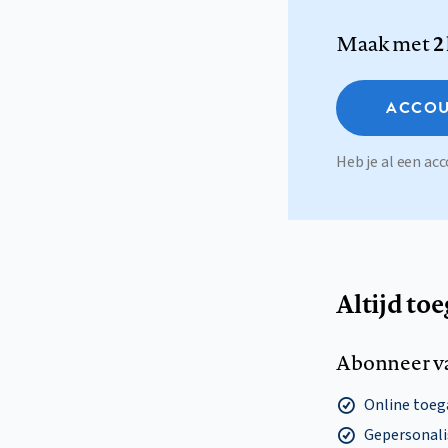
Maak met
2
ACCOU
Heb je al een a
Altijd to
Abonneer v
Online toega
Gepersonalis