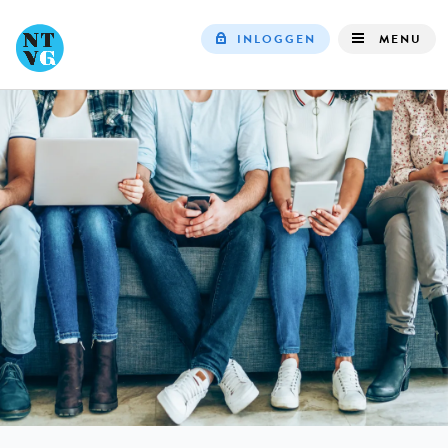
INLOGGEN
MENU
Top
navigation
IN