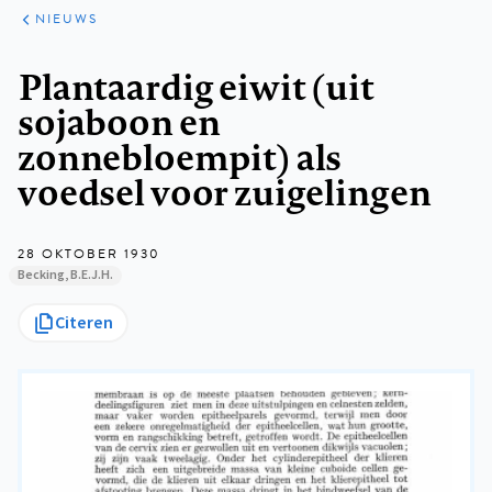
ARTIKELEN
HET
NIEUWS
KORT
Kruimelpad
Plantaardig eiwit (uit
sojaboon en
zonnebloempit) als
voedsel voor zuigelingen
28 OKTOBER 1930
Becking, B.E.J.H.
Citeren