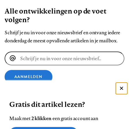
Alle ontwikkelingen op de voet
volgen?
Schrijf je nu in voor onze nieuwsbrief en ontvang iedere
donderdag de meest opvallende artikelen in je mailbox.
E-
mailadres
AANMELDEN
Deze site gebruikt cookies
VOLG ONS OP
Gratis dit artikel lezen?
Zie onze cookie policy
ACCEPTEER AANBEVOLEN INSTELLINGEN
Volg
Volg
Volg
Volg
Volg
Volg
2 klikken
Maak met
een gratis account aan
ons
ons
ons
ons
ons
ons