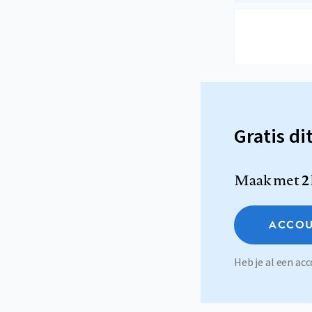
Gratis di
Maak met
2
ACCOU
Heb je al een a