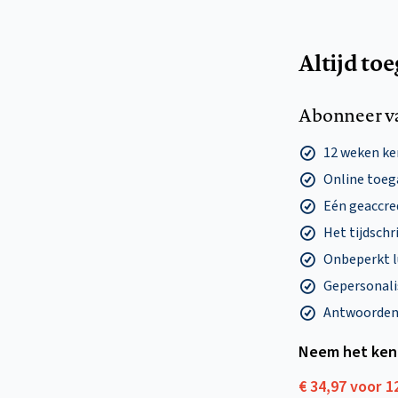
Altijd to
Abonneer v
12 weken k
Online toega
Eén geaccre
Het tijdschri
Onbeperkt l
Gepersonalis
Antwoorden o
Neem het ken
€ 34,97 voor 