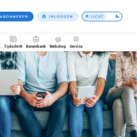
ABONNEREN
INLOGGEN
LICHT
Top
nav
ntair
s
Tijdschrift
Banenbank
Webshop
Service