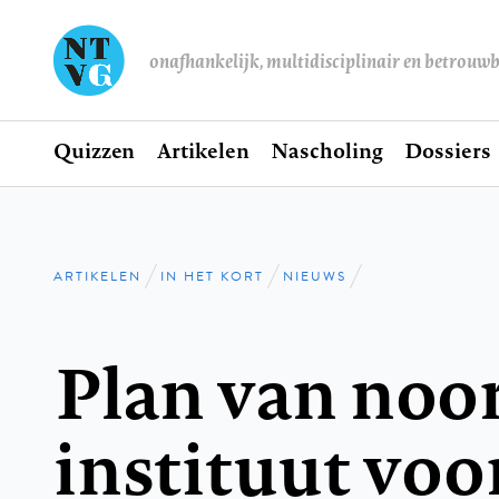
onafhankelijk, multidisciplinair en betrouw
Home
Quizzen
Artikelen
Nascholing
Dossiers
Hoofdnavigatie
ARTIKELEN
IN HET KORT
NIEUWS
Kruimelpad
Plan van noor
instituut voo