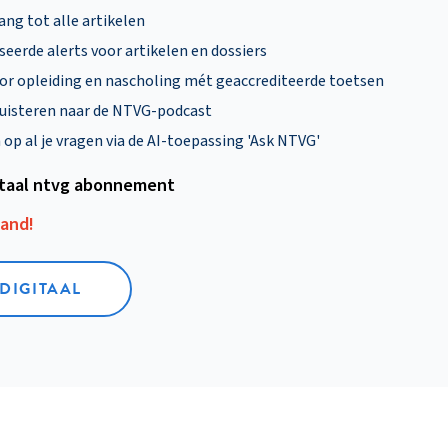
ng tot alle artikelen
eerde alerts voor artikelen en dossiers
oor opleiding en nascholing mét geaccrediteerde toetsen
uisteren naar de NTVG-podcast
p al je vragen via de AI-toepassing 'Ask NTVG'
itaal ntvg abonnement
aand!
 DIGITAAL