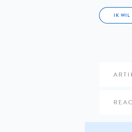
IK WI
ARTI
REAC