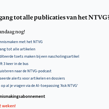
egang tot alle publicaties van het NTVG
andaag nog!
ennismaken met het NTVG
ng tot alle artikelen
diteerde toets maken bij een nascholingsartikel
ft 3 keer in de bus
uisteren naar de NTVG-podcast
eerde alerts voor artikelen en dossiers
p al je vragen via de AI-toepassing 'Ask NTVG'
nismakings­abonnement
12 weken!