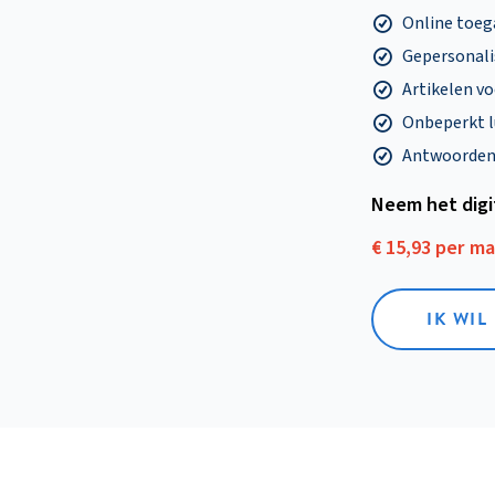
Online toega
Gepersonalis
Artikelen v
Onbeperkt l
Antwoorden o
Neem het dig
€ 15,93 per m
IK WIL