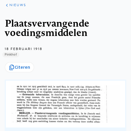
ARTIKELEN
HET
NIEUWS
KORT
Kruimelpad
Plaatsvervangende
voedingsmiddelen
18 FEBRUARI 1918
Pinkhof
Citeren