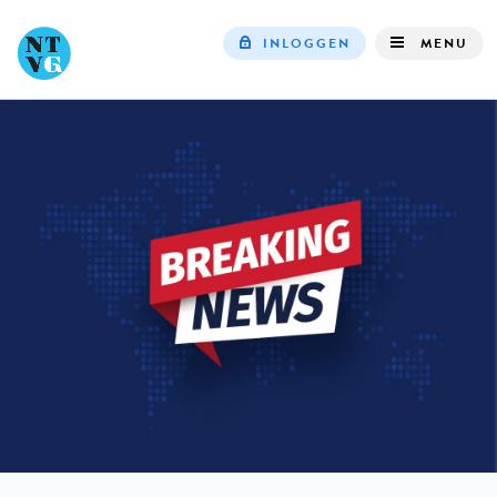
INLOGGEN
MENU
Top
navigation
IN