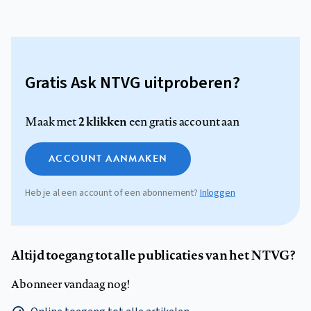
Gratis Ask NTVG uitproberen?
2 klikken
Maak met
een gratis account aan
ACCOUNT AANMAKEN
Heb je al een account of een abonnement?
Inloggen
Altijd toegang tot alle publicaties van het NTVG?
Abonneer vandaag nog!