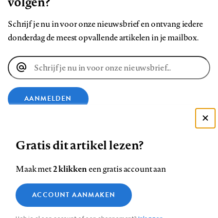
volgen?
Schrijf je nu in voor onze nieuwsbrief en ontvang iedere
donderdag de meest opvallende artikelen in je mailbox.
E-
mailadres
AANMELDEN
Deze site gebruikt cookies
VOLG ONS OP
Gratis dit artikel lezen?
Zie onze cookie policy
ACCEPTEER AANBEVOLEN INSTELLINGEN
Volg
Volg
Volg
Volg
Volg
Volg
2 klikken
Maak met
een gratis account aan
ons
ons
ons
ons
ons
ons
Functionele cookies
op
op
op
op
op
op
Contact
Colofon
Disclaimer
Privacy
About us
ACCOUNT AANMAKEN
Medische vragen verdienen
Sluiten
Footer
Analytische cookies
Facebook
LinkedIn
Bluesky
Instagram
YouTube
Pinterest
betrouwbare antwoorden