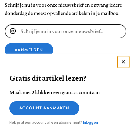
Schrijf je nu in voor onze nieuwsbrief en ontvang iedere
donderdag de meest opvallende artikelen in je mailbox.
E-
mailadres
AANMELDEN
VOLG ONS OP
Deze site gebruikt cookies
Gratis dit artikel lezen?
Zie onze cookie policy
ACCEPTEER AANBEVOLEN INSTELLINGEN
Volg
Volg
Volg
Volg
Volg
Volg
2 klikken
Maak met
een gratis account aan
ons
ons
ons
ons
ons
ons
Functionele cookies
op
op
op
op
op
op
Contact
Colofon
Disclaimer
Privacy
About us
ACCOUNT AANMAKEN
Medische vragen verdienen
Sluiten
Footer
Analytische cookies
Facebook
LinkedIn
Bluesky
Instagram
YouTube
Pinterest
betrouwbare antwoorden
Heb je al een account of een abonnement?
Inloggen
Marketing cookies
navigation
STEL ZE NU AAN ASK NTVG