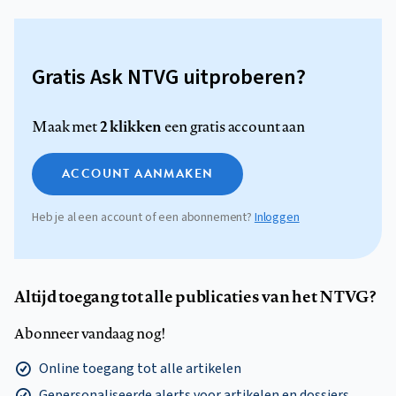
Gratis Ask NTVG uitproberen?
2 klikken
Maak met
een gratis account aan
ACCOUNT AANMAKEN
Heb je al een account of een abonnement?
Inloggen
Altijd toegang tot alle publicaties van het NTVG?
Abonneer vandaag nog!
Online toegang tot alle artikelen
Gepersonaliseerde alerts voor artikelen en dossiers