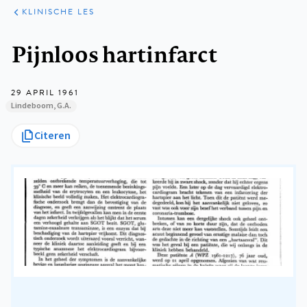
KLINISCHE
ARTIKELEN
PRAKTIJK
KLINISCHE LES
Kruimelpad
Pijnloos hartinfarct
29 APRIL 1961
Lindeboom, G.A.
Citeren