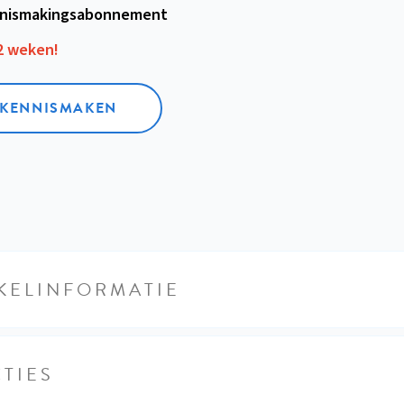
nismakings­abonnement
12 weken!
L KENNISMAKEN
KELINFORMATIE
TIES