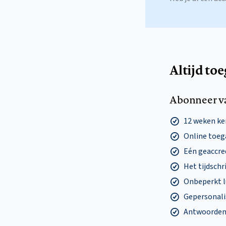
Altijd to
Abonneer v
12 weken k
Online toega
Eén geaccre
Het tijdschri
Onbeperkt l
Gepersonalis
Antwoorden o