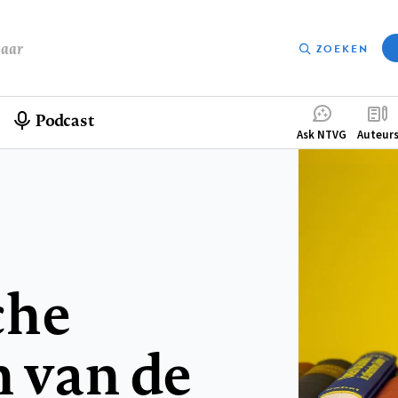
baar
ZOEKEN
Podcast
Compleme
Ask NTVG
Auteur
menu
che
 van de