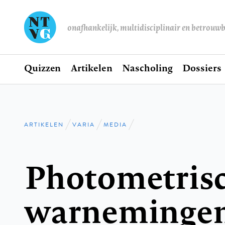
onafhankelijk, multidisciplinair en betrouw
Home
Quizzen
Artikelen
Nascholing
Dossiers
Hoofdnavigatie
ARTIKELEN
VARIA
MEDIA
Kruimelpad
Photometris
warnemingen