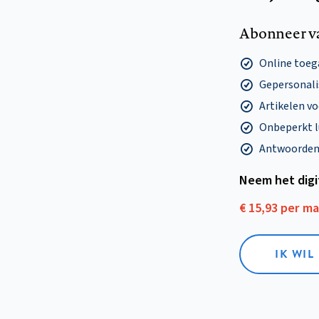
Abonneer v
Online toega
Gepersonalis
Artikelen v
Onbeperkt l
Antwoorden o
Neem het dig
€ 15,93 per m
IK WIL