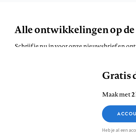
Alle ontwikkelingen op de
Schrijf je nu in voor onze nieuwsbrief en o
de meest opvallende artikelen in je mailbox.
Gratis d
E-
Maak met
2
mailadres
Functionele cookies
ACCOU
Analytische cookies
Marketing cookies
Contact
Colofon
Di
Heb je al een a