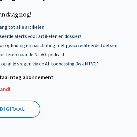
andaag nog!
ng tot alle artikelen
eerde alerts voor artikelen en dossiers
oor opleiding en nascholing mét geaccrediteerde toetsen
uisteren naar de NTVG-podcast
p al je vragen via de AI-toepassing 'Ask NTVG'
itaal ntvg abonnement
aand!
 DIGITAAL