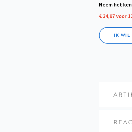
Neem het ken
€ 34,97 voor 
IK WI
ARTI
REAC