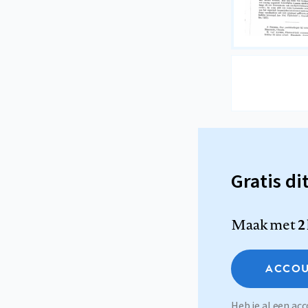
Gratis di
Maak met
2
ACCOU
Heb je al een a