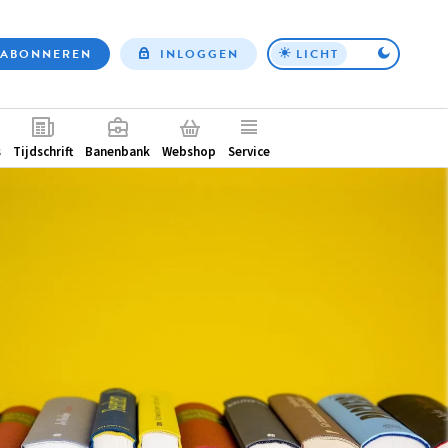
ABONNEREN
INLOGGEN
LICHT
Top
nav
ntair
s
Tijdschrift
Banenbank
Webshop
Service