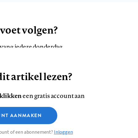
 voet volgen?
ntvang iedere donderdag
it artikel lezen?
VOLG ONS OP
AANMELDEN
Volg
Volg
 klikken
een gratis account aan
ons
ons
Deze site gebruikt cookies
op
op
NT AANMAKEN
Facebook
LinkedI
sclaimer
Privacy
About us
ccount of een abonnement?
Inloggen