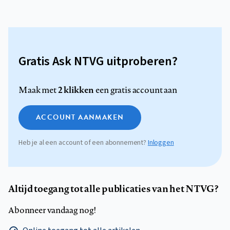
Gratis Ask NTVG uitproberen?
2 klikken
Maak met
een gratis account aan
ACCOUNT AANMAKEN
Heb je al een account of een abonnement?
Inloggen
Altijd toegang tot alle publicaties van het NTVG?
Abonneer vandaag nog!