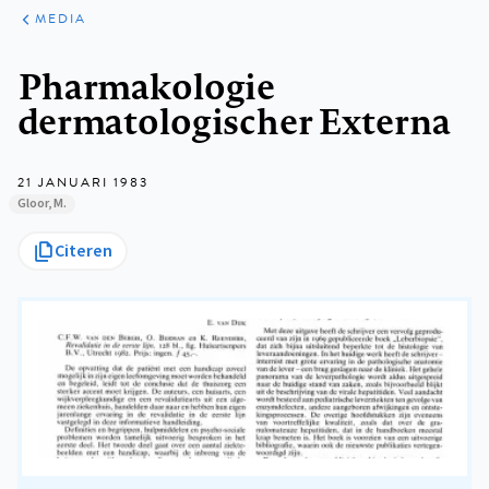
ARTIKELEN
VARIA
MEDIA
Kruimelpad
Pharmakologie
dermatologischer Externa
21 JANUARI 1983
Gloor, M.
Citeren