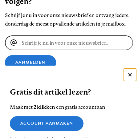
volgen?
Schrijf je nu in voor onze nieuwsbrief en ontvang iedere
donderdag de meest opvallende artikelen in je mailbox.
E-
mailadres
AANMELDEN
Deze site gebruikt cookies
VOLG ONS OP
Gratis dit artikel lezen?
Zie onze cookie policy
ACCEPTEER AANBEVOLEN INSTELLINGEN
Volg
Volg
Volg
Volg
Volg
Volg
2 klikken
Maak met
een gratis account aan
ons
ons
ons
ons
ons
ons
Functionele cookies
op
op
op
op
op
op
Contact
Colofon
Disclaimer
Privacy
About us
ACCOUNT AANMAKEN
Medische vragen verdienen
Sluiten
Footer
Analytische cookies
Facebook
LinkedIn
Bluesky
Instagram
YouTube
Pinterest
betrouwbare antwoorden