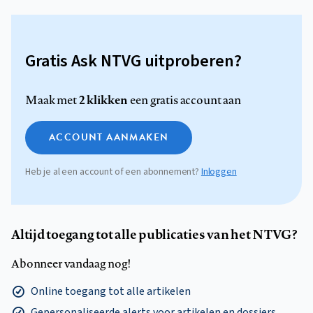
Gratis Ask NTVG uitproberen?
2 klikken
Maak met
een gratis account aan
ACCOUNT AANMAKEN
Heb je al een account of een abonnement?
Inloggen
Altijd toegang tot alle publicaties van het NTVG?
Abonneer vandaag nog!
Online toegang tot alle artikelen
Gepersonaliseerde alerts voor artikelen en dossiers