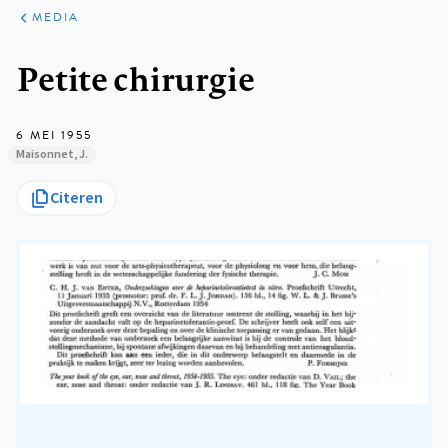
ARTIKELEN
VARIA
MEDIA
Kruimelpad
Petite chirurgie
6 MEI 1955
Maisonnet, J.
Citeren