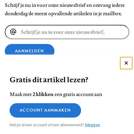
Schrijf je nu in voor onze nieuwsbrief en ontvang iedere
donderdag de meest opvallende artikelen in je mailbox.
E-
mailadres
AANMELDEN
Deze site gebruikt cookies
VOLG ONS OP
Gratis dit artikel lezen?
Zie onze cookie policy
ACCEPTEER AANBEVOLEN INSTELLINGEN
Volg
Volg
Volg
Volg
Volg
Volg
2 klikken
Maak met
een gratis account aan
ons
ons
ons
ons
ons
ons
Functionele cookies
op
op
op
op
op
op
Contact
Colofon
Disclaimer
Privacy
About us
ACCOUNT AANMAKEN
Medische vragen verdienen
Sluiten
Footer
Analytische cookies
Facebook
LinkedIn
Bluesky
Instagram
YouTube
Pinterest
betrouwbare antwoorden
Heb je al een account of een abonnement?
Inloggen
Marketing cookies
navigation
STEL ZE NU AAN ASK NTVG