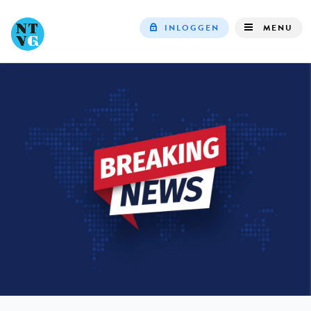
INLOGGEN
MENU
Top
navigation
IN