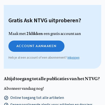
Gratis Ask NTVG uitproberen?
2 klikken
Maak met
een gratis account aan
ACCOUNT AANMAKEN
Heb je al een account of een abonnement?
Inloggen
Altijd toegang tot alle publicaties van het NTVG?
Abonneer vandaag nog!
Online toegang tot alle artikelen
Gepersonaliseerde alerts voor artikelen en dossiers