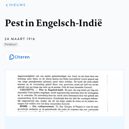
ARTIKELEN
HET
NIEUWS
KORT
Kruimelpad
Pest in Engelsch-Indië
24 MAART 1916
Pinkhof
Citeren