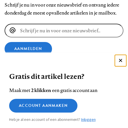
Schrijf je nu in voor onze nieuwsbrief en ontvang iedere
donderdag de meest opvallende artikelen in je mailbox.
E-
mailadres
AANMELDEN
Deze site gebruikt cookies
VOLG ONS OP
Gratis dit artikel lezen?
Zie onze cookie policy
ACCEPTEER AANBEVOLEN INSTELLINGEN
Volg
Volg
Volg
Volg
Volg
Volg
2 klikken
Maak met
een gratis account aan
ons
ons
ons
ons
ons
ons
Functionele cookies
op
op
op
op
op
op
Contact
Colofon
Disclaimer
Privacy
About us
ACCOUNT AANMAKEN
Medische vragen verdienen
Sluiten
Footer
Analytische cookies
Facebook
LinkedIn
Bluesky
Instagram
YouTube
Pinterest
betrouwbare antwoorden
Heb je al een account of een abonnement?
Inloggen
Marketing cookies
navigation
STEL ZE NU AAN ASK NTVG