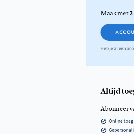
Maak met
2
ACCOU
Heb je al een a
Altijd to
Abonneer v
Online toega
Gepersonalis