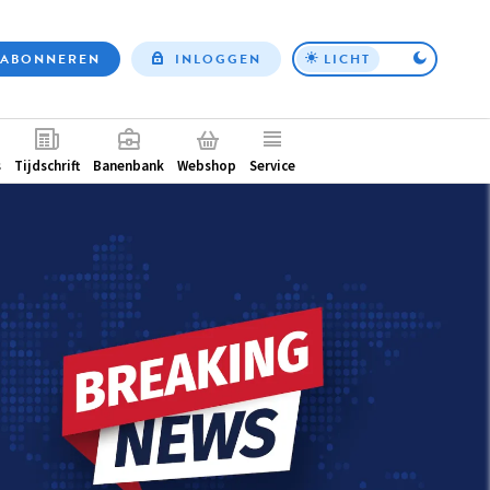
ABONNEREN
INLOGGEN
LICHT
Top
nav
ntair
s
Tijdschrift
Banenbank
Webshop
Service