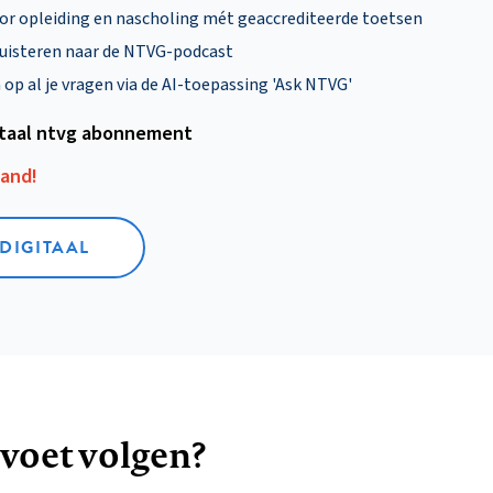
oor opleiding en nascholing mét geaccrediteerde toetsen
uisteren naar de NTVG-podcast
p al je vragen via de AI-toepassing 'Ask NTVG'
itaal ntvg abonnement
aand!
 DIGITAAL
 voet volgen?