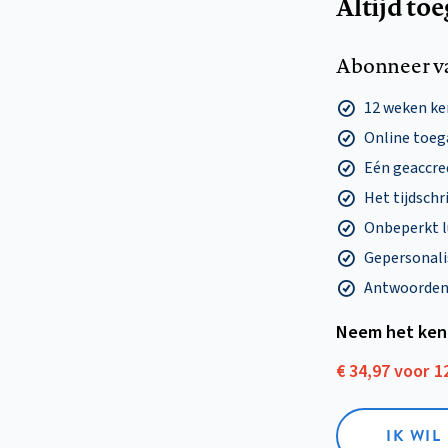
Altijd to
Abonneer v
12 weken k
Online toega
Eén geaccre
Het tijdschri
Onbeperkt l
Gepersonalis
Antwoorden o
Neem het ken
€ 34,97 voor 
IK WI