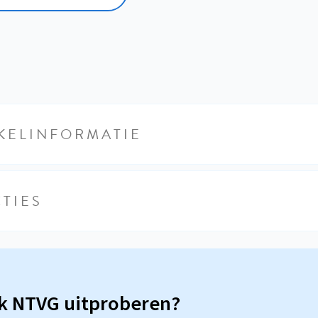
KELINFORMATIE
TIES
sk NTVG uitproberen?