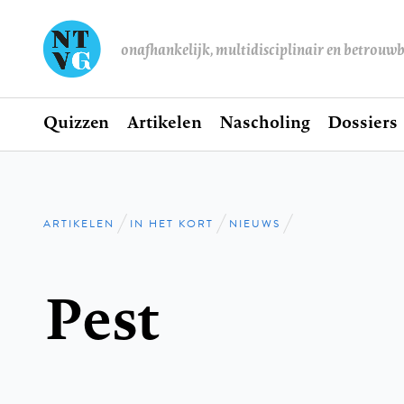
onafhankelijk, multidisciplinair en betrouw
Home
Quizzen
Artikelen
Nascholing
Dossiers
Hoofdnavigatie
ARTIKELEN
IN HET KORT
NIEUWS
Kruimelpad
Pest