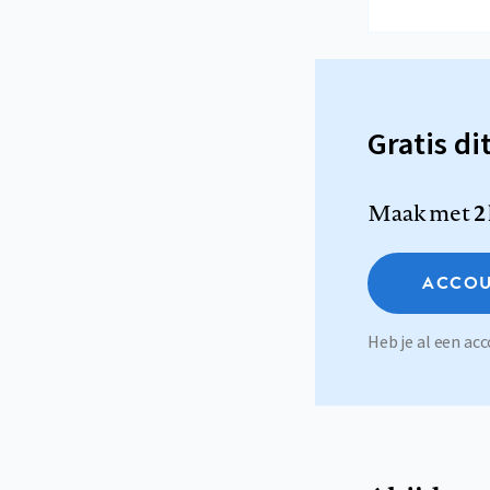
Gratis di
Maak met
2
ACCOU
Heb je al een a