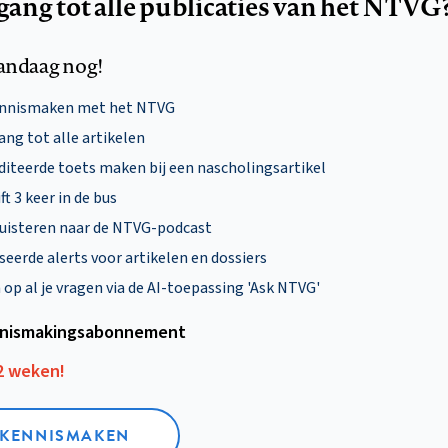
egang tot alle publicaties van het NTVG
andaag nog!
ennismaken met het NTVG
ng tot alle artikelen
diteerde toets maken bij een nascholingsartikel
ft 3 keer in de bus
uisteren naar de NTVG-podcast
eerde alerts voor artikelen en dossiers
p al je vragen via de AI-toepassing 'Ask NTVG'
nismakings­abonnement
12 weken!
L KENNISMAKEN