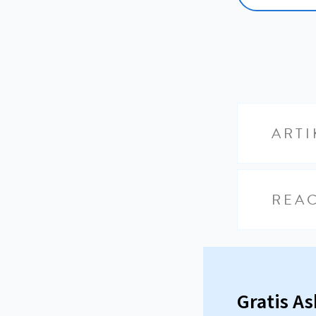
ARTI
REAC
Gratis A