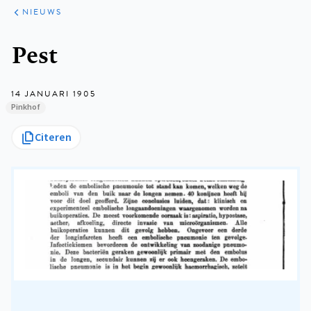
ARTIKELEN
HET
NIEUWS
KORT
Kruimelpad
Pest
14 JANUARI 1905
Pinkhof
Citeren