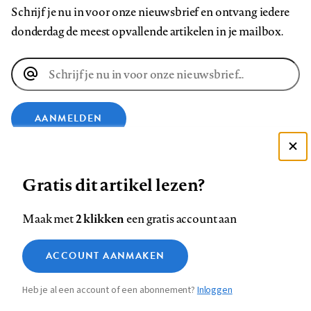
Schrijf je nu in voor onze nieuwsbrief en ontvang iedere
donderdag de meest opvallende artikelen in je mailbox.
E-
mailadres
AANMELDEN
Deze site gebruikt cookies
VOLG ONS OP
Gratis dit artikel lezen?
Zie onze cookie policy
ACCEPTEER AANBEVOLEN INSTELLINGEN
Volg
Volg
Volg
Volg
Volg
Volg
2 klikken
Maak met
een gratis account aan
ons
ons
ons
ons
ons
ons
Functionele cookies
op
op
op
op
op
op
Contact
Colofon
Disclaimer
Privacy
About us
ACCOUNT AANMAKEN
Medische vragen verdienen
Sluiten
Footer
Analytische cookies
Facebook
LinkedIn
Bluesky
Instagram
YouTube
Pinterest
betrouwbare antwoorden
Heb je al een account of een abonnement?
Inloggen
Marketing cookies
navigation
STEL ZE NU AAN ASK NTVG