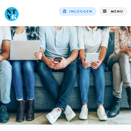
INLOGGEN
MENU
Top
navigation
IN