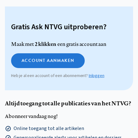
Gratis Ask NTVG uitproberen?
2 klikken
Maak met
een gratis account aan
ACCOUNT AANMAKEN
Heb je al een account of een abonnement?
Inloggen
Altijd toegang tot alle publicaties van het NTVG?
Abonneer vandaag nog!
Online toegang tot alle artikelen
Gepersonaliseerde alerts voor artikelen en dossiers