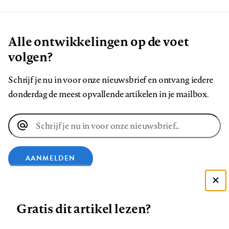
Alle ontwikkelingen op de voet
volgen?
Schrijf je nu in voor onze nieuwsbrief en ontvang iedere
donderdag de meest opvallende artikelen in je mailbox.
E-
mailadres
AANMELDEN
VOLG ONS OP
Deze site gebruikt cookies
Gratis dit artikel lezen?
Zie onze cookie policy
Volg
Volg
Volg
Volg
Volg
Volg
ACCEPTEER AANBEVOLEN INSTELLINGEN