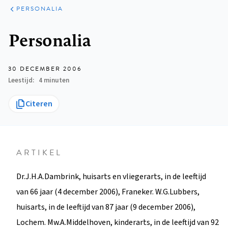
ARTIKELEN
VARIA
PERSONALIA
Kruimelpad
Personalia
30 DECEMBER 2006
Leestijd
4 minuten
Citeren
ARTIKEL
Dr.J.H.A.Dambrink, huisarts en vliegerarts, in de leeftijd
van 66 jaar (4 december 2006), Franeker. W.G.Lubbers,
huisarts, in de leeftijd van 87 jaar (9 december 2006),
Lochem. Mw.A.Middelhoven, kinderarts, in de leeftijd van 92