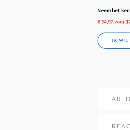
Neem het ken
€ 34,97 voor 
IK WI
ARTI
REAC