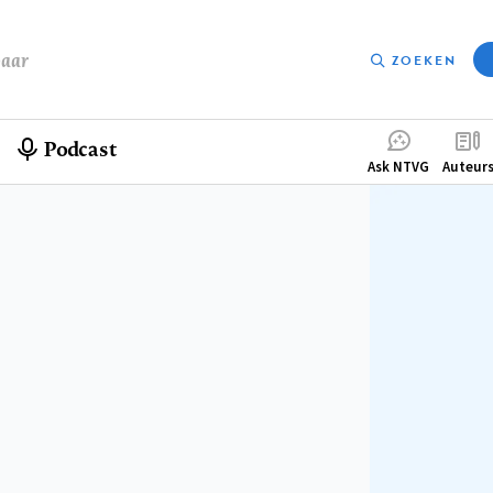
baar
ZOEKEN
Podcast
Compleme
Ask NTVG
Auteur
menu