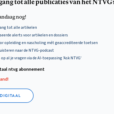
egang tot alle publicaties van het NTVG
andaag nog!
ng tot alle artikelen
eerde alerts voor artikelen en dossiers
oor opleiding en nascholing mét geaccrediteerde toetsen
uisteren naar de NTVG-podcast
p al je vragen via de AI-toepassing 'Ask NTVG'
itaal ntvg abonnement
aand!
 DIGITAAL