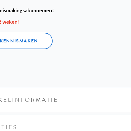
nismakings­abonnement
12 weken!
L KENNISMAKEN
KELINFORMATIE
TIES