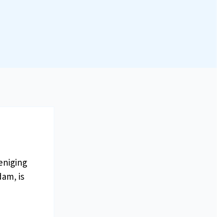
reniging
am, is