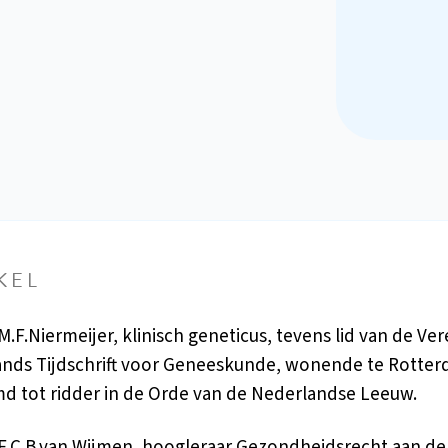
KEL
M.F.Niermeijer, klinisch geneticus, tevens lid van de Ve
nds Tijdschrift voor Geneeskunde, wonende te Rotterd
 tot ridder in de Orde van de Nederlandse Leeuw.
.F.C.B.van Wijmen, hoogleraar Gezondheidsrecht aan de