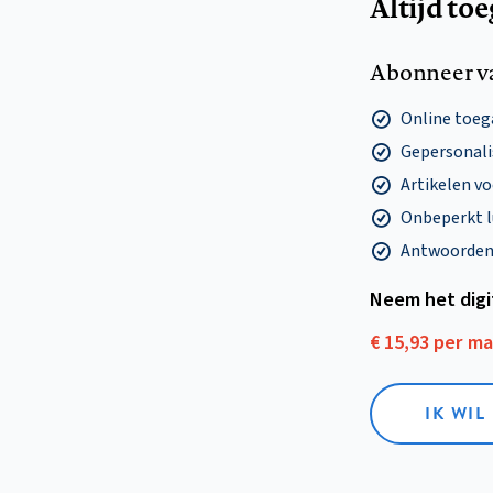
Altijd to
Abonneer v
Online toega
Gepersonalis
Artikelen v
Onbeperkt l
Antwoorden o
Neem het dig
€ 15,93 per m
IK WIL