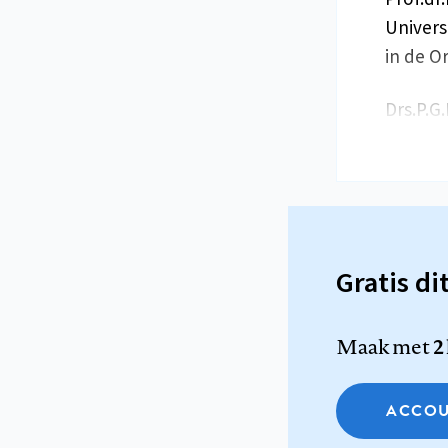
Univers
in de O
Drs.P.G
Gratis di
Maak met
2
ACCOU