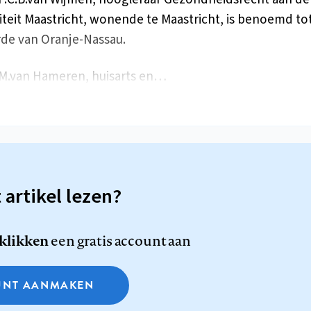
iteit Maastricht, wonende te Maastricht, is benoemd tot 
rde van Oranje-Nassau.
.M.van Hameren, huisarts en…
t artikel lezen?
 klikken
een gratis account aan
NT AANMAKEN