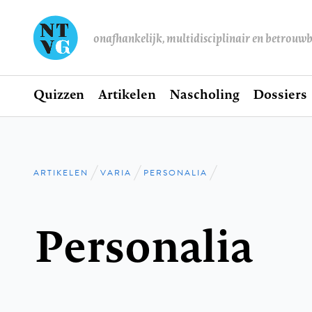
onafhankelijk, multidisciplinair en betrouw
Home
Quizzen
Artikelen
Nascholing
Dossiers
Hoofdnavigatie
ARTIKELEN
VARIA
PERSONALIA
Kruimelpad
Personalia