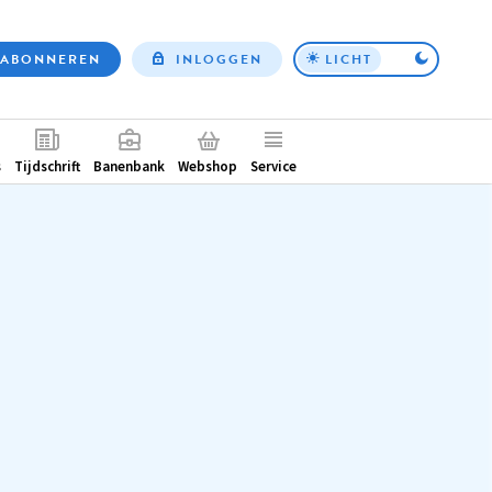
ABONNEREN
INLOGGEN
LICHT
Top
nav
ntair
s
Tijdschrift
Banenbank
Webshop
Service