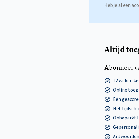
Heb je al een a
Altijd to
Abonneer v
12 weken k
Online toega
Eén geaccre
Het tijdschri
Onbeperkt l
Gepersonalis
Antwoorden o