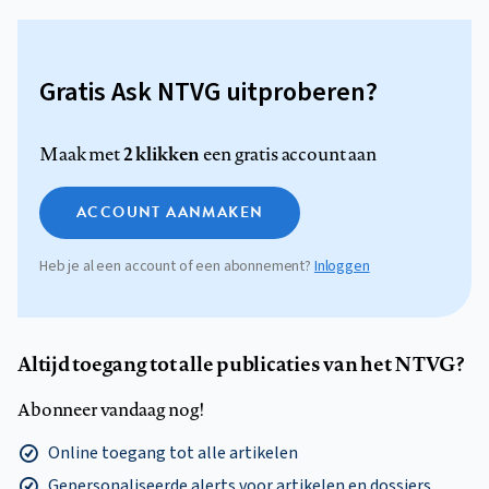
Gratis Ask NTVG uitproberen?
2 klikken
Maak met
een gratis account aan
ACCOUNT AANMAKEN
Heb je al een account of een abonnement?
Inloggen
Altijd toegang tot alle publicaties van het NTVG?
Abonneer vandaag nog!
Online toegang tot alle artikelen
Gepersonaliseerde alerts voor artikelen en dossiers