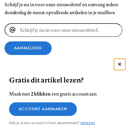
Schrijf je nu in voor onze nieuwsbrief en ontvang iedere
donderdag de meest opvallende artikelen in je mailbox.
E-
mailadres
AANMELDEN
VOLG ONS OP
Deze site gebruikt cookies
Gratis dit artikel lezen?
Zie onze cookie policy
Volg
Volg
Volg
Volg
Volg
Volg
ACCEPTEER AANBEVOLEN INSTELLINGEN
ons
ons
2 klikken
ons
ons
ons
ons
Maak met
een gratis account aan
op
op
op
op
op
op
Contact
Colofon
Disclaimer
Privacy
About us
Functionele cookies
Footer
ACCOUNT AANMAKEN
Facebook
LinkedIn
Bluesky
Instagram
YouTube
Pinterest
Medische vragen verdienen
Sluiten
Analytische cookies
betrouwbare antwoorden
navigation
Heb je al een account of een abonnement?
Inloggen
Marketing cookies