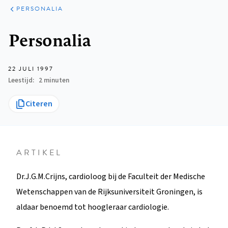
ARTIKELEN
VARIA
PERSONALIA
Kruimelpad
Personalia
22 JULI 1997
Leestijd
2 minuten
Citeren
ARTIKEL
Dr.J.G.M.Crijns, cardioloog bij de Faculteit der Medische
Wetenschappen van de Rijksuniversiteit Groningen, is
aldaar benoemd tot hoogleraar cardiologie.