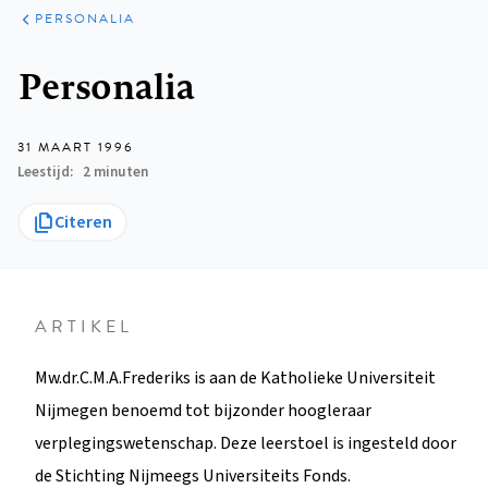
ARTIKELEN
VARIA
PERSONALIA
Kruimelpad
Personalia
31 MAART 1996
Leestijd
2 minuten
Citeren
ARTIKEL
Mw.dr.C.M.A.Frederiks is aan de Katholieke Universiteit
Nijmegen benoemd tot bijzonder hoogleraar
verplegingswetenschap. Deze leerstoel is ingesteld door
de Stichting Nijmeegs Universiteits Fonds.