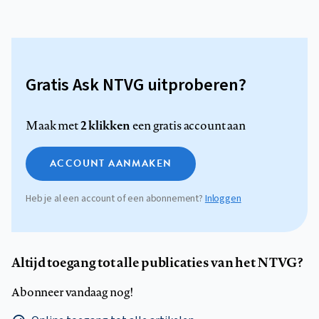
Gratis Ask NTVG uitproberen?
2 klikken
Maak met
een gratis account aan
ACCOUNT AANMAKEN
Heb je al een account of een abonnement?
Inloggen
Altijd toegang tot alle publicaties van het NTVG?
Abonneer vandaag nog!