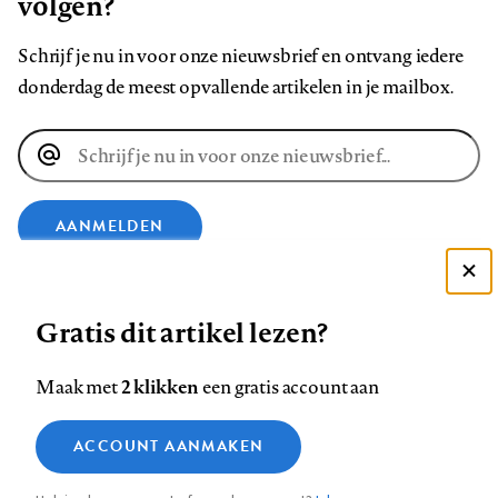
volgen?
Schrijf je nu in voor onze nieuwsbrief en ontvang iedere
donderdag de meest opvallende artikelen in je mailbox.
E-
mailadres
AANMELDEN
Deze site gebruikt cookies
VOLG ONS OP
Gratis dit artikel lezen?
Zie onze cookie policy
ACCEPTEER AANBEVOLEN INSTELLINGEN
Volg
Volg
Volg
Volg
Volg
Volg
2 klikken
Maak met
een gratis account aan
ons
ons
ons
ons
ons
ons
Functionele cookies
op
op
op
op
op
op
Contact
Colofon
Disclaimer
Privacy
About us
ACCOUNT AANMAKEN
Medische vragen verdienen
Sluiten
Footer
Analytische cookies
Facebook
LinkedIn
Bluesky
Instagram
YouTube
Pinterest
betrouwbare antwoorden