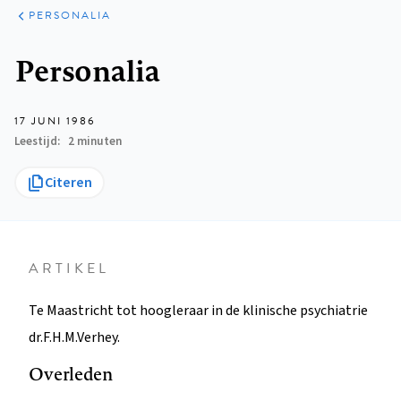
ARTIKELEN
VARIA
PERSONALIA
Kruimelpad
Personalia
17 JUNI 1986
Leestijd
2 minuten
Citeren
ARTIKEL
Te Maastricht tot hoogleraar in de klinische psychiatrie
dr.F.H.M.Verhey.
Overleden