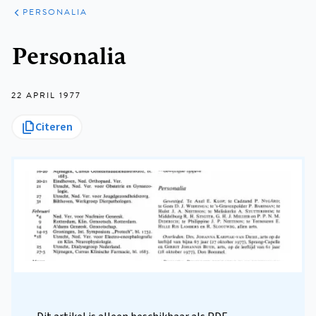
ARTIKELEN
VARIA
PERSONALIA
Kruimelpad
Personalia
22 APRIL 1977
Citeren