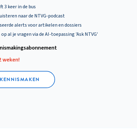
ft 3 keer in de bus
uisteren naar de NTVG-podcast
eerde alerts voor artikelen en dossiers
p al je vragen via de AI-toepassing 'Ask NTVG'
nismakings­abonnement
12 weken!
L KENNISMAKEN