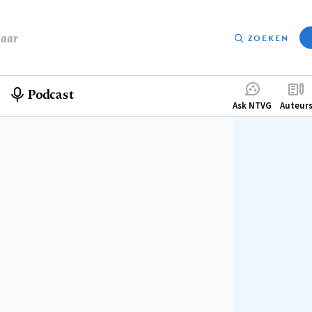
baar
ZOEKEN
Podcast
Compleme
Ask NTVG
Auteur
menu