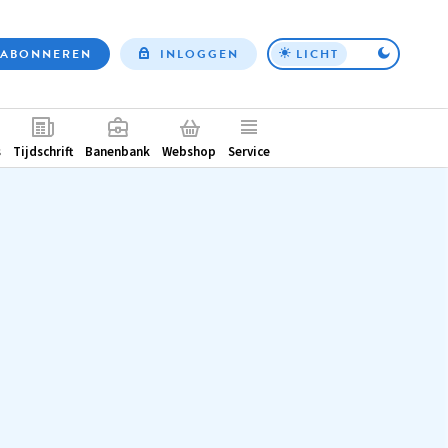
ABONNEREN
INLOGGEN
LICHT
Top
nav
ntair
s
Tijdschrift
Banenbank
Webshop
Service