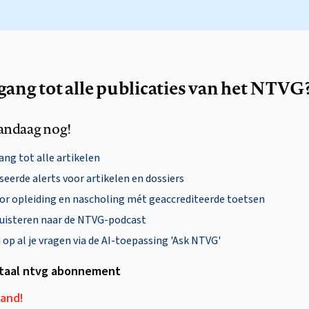
egang tot alle publicaties van het NTVG
andaag nog!
ng tot alle artikelen
eerde alerts voor artikelen en dossiers
oor opleiding en nascholing mét geaccrediteerde toetsen
uisteren naar de NTVG-podcast
p al je vragen via de AI-toepassing 'Ask NTVG'
itaal ntvg abonnement
aand!