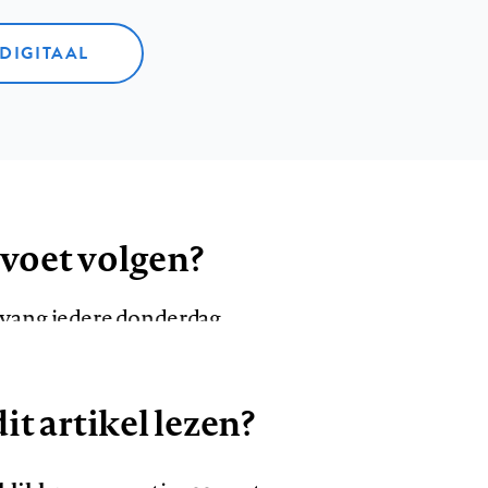
 DIGITAAL
 voet volgen?
ntvang iedere donderdag
it artikel lezen?
VOLG ONS OP
AANMELDEN
Volg
Volg