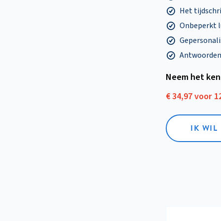
Het tijdschri
Onbeperkt l
Gepersonalis
Antwoorden o
Neem het ken
€ 34,97 voor 
IK WI