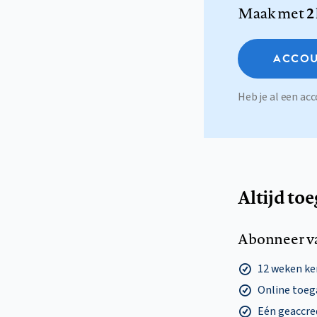
Maak met
2
ACCOU
Heb je al een a
Altijd to
Abonneer v
12 weken k
Online toega
Eén geaccre