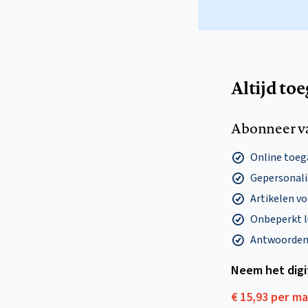
Altijd to
Abonneer v
Online toega
Gepersonalis
Artikelen v
Onbeperkt l
Antwoorden o
Neem het dig
€ 15,93 per m