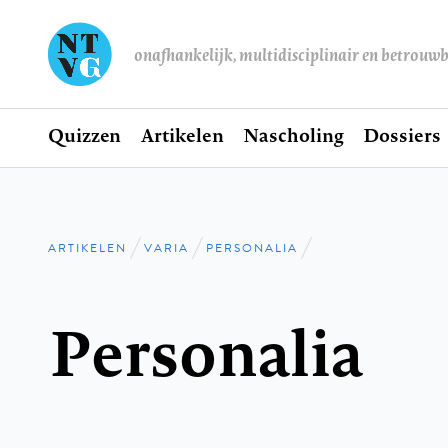
onafhankelijk, multidisciplinair en betrouw
Home
Quizzen
Artikelen
Nascholing
Dossiers
Hoofdnavigatie
ARTIKELEN
VARIA
PERSONALIA
Kruimelpad
Personalia