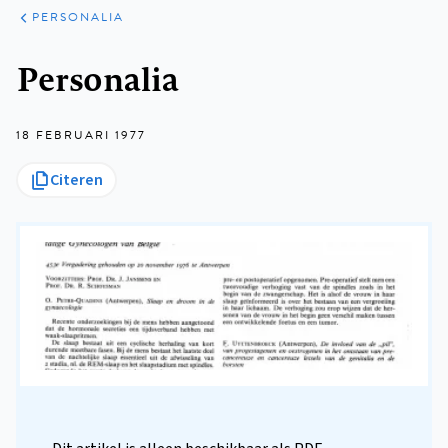
ARTIKELEN
VARIA
PERSONALIA
Kruimelpad
Personalia
18 FEBRUARI 1977
Citeren