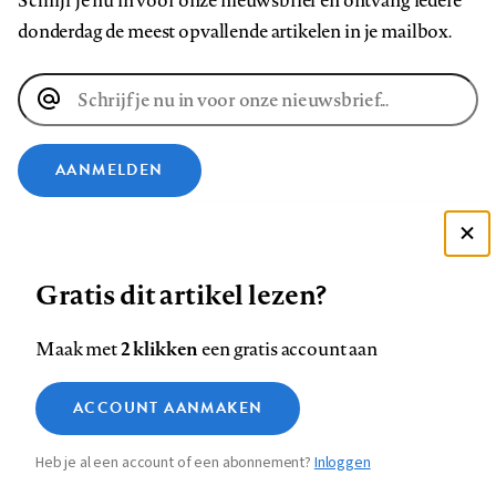
Schrijf je nu in voor onze nieuwsbrief en ontvang iedere
donderdag de meest opvallende artikelen in je mailbox.
E-
mailadres
AANMELDEN
VOLG ONS OP
Deze site gebruikt cookies
Gratis dit artikel lezen?
Zie onze cookie policy
Volg
Volg
Volg
Volg
Volg
Volg
ACCEPTEER AANBEVOLEN INSTELLINGEN
ons
ons
2 klikken
ons
ons
ons
ons
Maak met
een gratis account aan
op
op
op
op
op
op
Contact
Colofon
Disclaimer
Privacy
About us
Functionele cookies
Footer
ACCOUNT AANMAKEN
Facebook
LinkedIn
Bluesky
Instagram
YouTube
Pinterest
Medische vragen verdienen
Sluiten
Analytische cookies
betrouwbare antwoorden
navigation
Heb je al een account of een abonnement?
Inloggen
Marketing cookies
STEL ZE NU AAN ASK NTVG