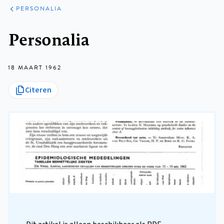
ARTIKELEN
VARIA
PERSONALIA
Kruimelpad
Personalia
18 MAART 1962
Citeren