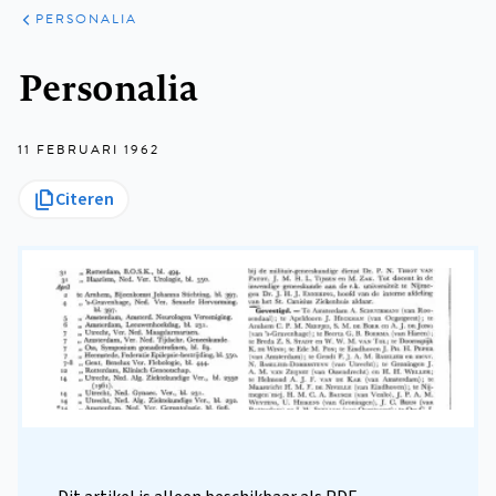
ARTIKELEN
VARIA
PERSONALIA
Kruimelpad
Personalia
11 FEBRUARI 1962
Citeren