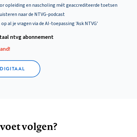
oor opleiding en nascholing mét geaccrediteerde toetsen
uisteren naar de NTVG-podcast
p al je vragen via de AI-toepassing 'Ask NTVG'
itaal ntvg abonnement
aand!
 DIGITAAL
 voet volgen?