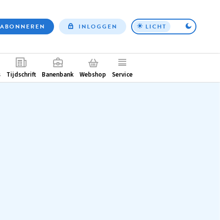
ABONNEREN
INLOGGEN
LICHT
Top
nav
ntair
s
Tijdschrift
Banenbank
Webshop
Service