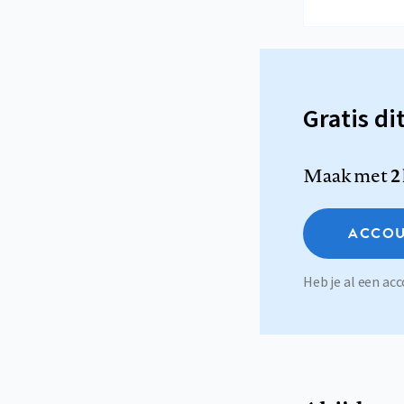
Gratis di
Maak met
2
ACCOU
Heb je al een a