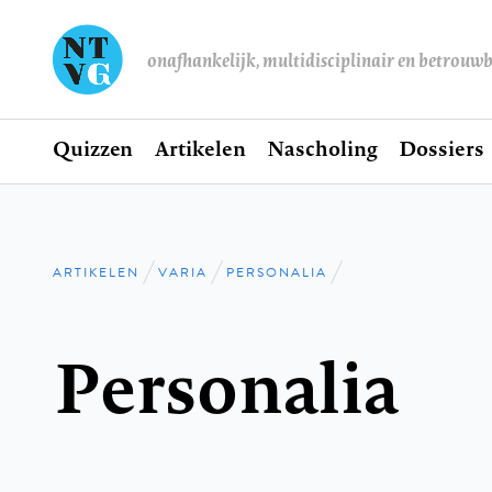
onafhankelijk, multidisciplinair en betrouw
Home
Quizzen
Artikelen
Nascholing
Dossiers
Hoofdnavigatie
ARTIKELEN
VARIA
PERSONALIA
Kruimelpad
Personalia