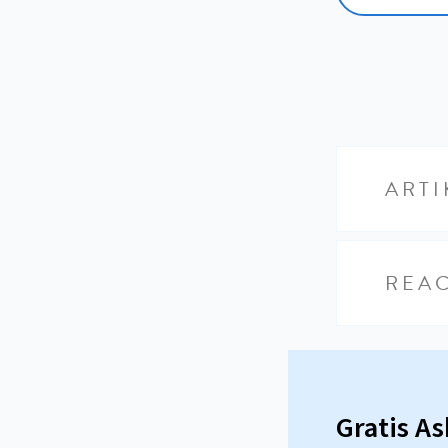
ARTI
REAC
Gratis A