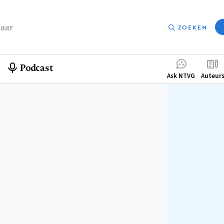
baar
ZOEKEN
Podcast
Compleme
Ask NTVG
Auteur
menu