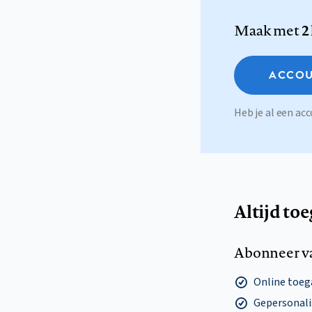
Maak met
2
ACCOU
Heb je al een a
Altijd to
Abonneer v
Online toega
Gepersonalis