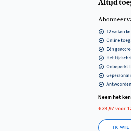
Altijd to
Abonneer v
12 weken k
Online toega
Eén geaccre
Het tijdschri
Onbeperkt l
Gepersonalis
Antwoorden o
Neem het ken
€ 34,97 voor 
IK WI