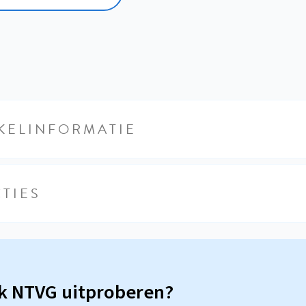
KELINFORMATIE
TIES
sk NTVG uitproberen?