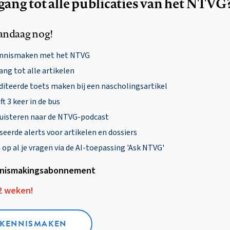
egang tot alle publicaties van het NTVG
andaag nog!
ennismaken met het NTVG
ng tot alle artikelen
diteerde toets maken bij een nascholingsartikel
ft 3 keer in de bus
uisteren naar de NTVG-podcast
eerde alerts voor artikelen en dossiers
p al je vragen via de AI-toepassing 'Ask NTVG'
nismakings­abonnement
12 weken!
L KENNISMAKEN