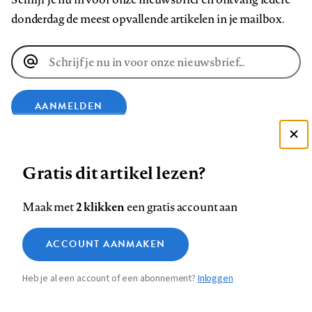
donderdag de meest opvallende artikelen in je mailbox.
E-
mailadres
AANMELDEN
Deze site gebruikt cookies
VOLG ONS OP
Gratis dit artikel lezen?
Zie onze cookie policy
ACCEPTEER AANBEVOLEN INSTELLINGEN
Volg
Volg
Volg
Volg
Volg
Volg
2 klikken
Maak met
een gratis account aan
ons
ons
ons
ons
ons
ons
Functionele cookies
op
op
op
op
op
op
Contact
Colofon
Disclaimer
Privacy
About us
ACCOUNT AANMAKEN
Medische vragen verdienen
Sluiten
Footer
Analytische cookies
Facebook
LinkedIn
Bluesky
Instagram
YouTube
Pinterest
betrouwbare antwoorden
Heb je al een account of een abonnement?
Inloggen
Marketing cookies
navigation
STEL ZE NU AAN ASK NTVG
Sla voorkeuren op