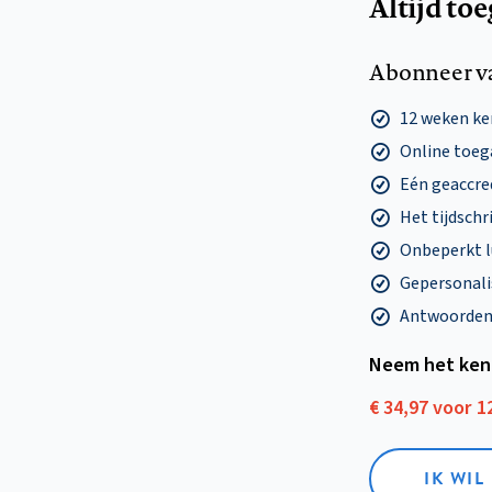
Altijd to
Abonneer v
12 weken k
Online toega
Eén geaccre
Het tijdschri
Onbeperkt l
Gepersonalis
Antwoorden o
Neem het ken
€ 34,97 voor 
IK WI