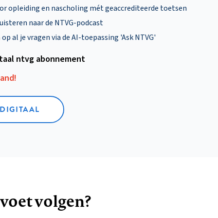
oor opleiding en nascholing mét geaccrediteerde toetsen
uisteren naar de NTVG-podcast
p al je vragen via de AI-toepassing 'Ask NTVG'
itaal ntvg abonnement
aand!
 DIGITAAL
 voet volgen?