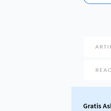
ARTI
REAC
Gratis A