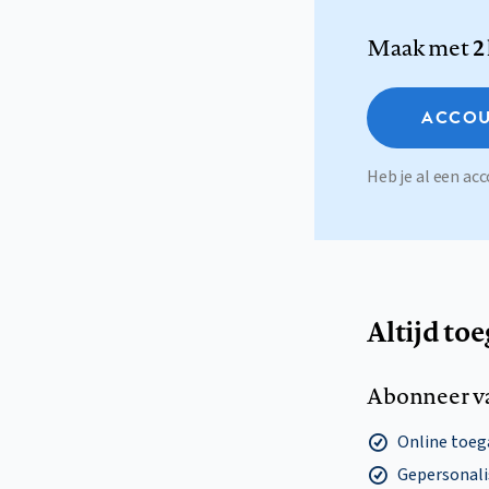
Maak met
2
ACCOU
Heb je al een a
Altijd to
Abonneer v
Online toega
Gepersonalis