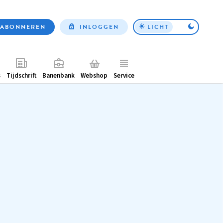
ABONNEREN
INLOGGEN
LICHT
Top
nav
ntair
s
Tijdschrift
Banenbank
Webshop
Service