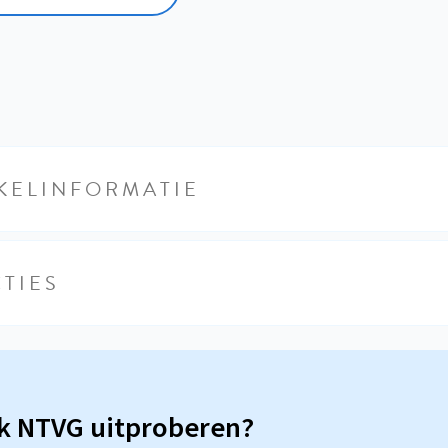
KELINFORMATIE
TIES
sk NTVG uitproberen?