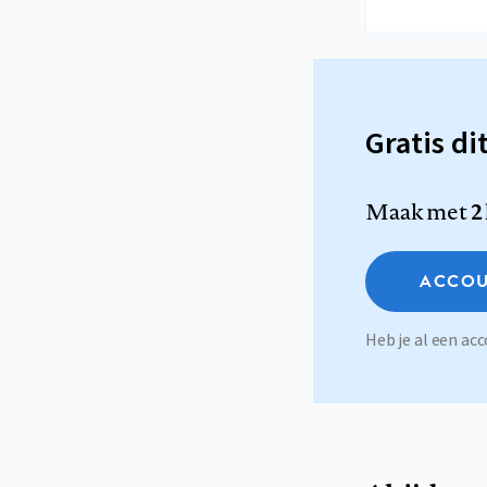
Gratis di
Maak met
2
ACCOU
Heb je al een a