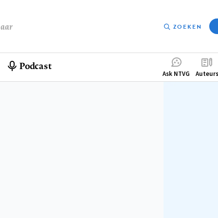
baar
ZOEKEN
Podcast
Compleme
Ask NTVG
Auteur
menu