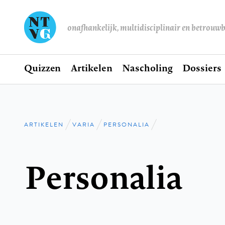
onafhankelijk, multidisciplinair en betrouw
Home
Quizzen
Artikelen
Nascholing
Dossiers
Hoofdnavigatie
ARTIKELEN
VARIA
PERSONALIA
Kruimelpad
Personalia