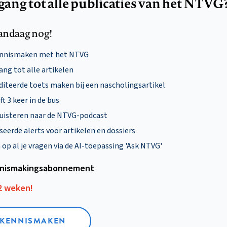
egang tot alle publicaties van het NTVG
andaag nog!
ennismaken met het NTVG
ng tot alle artikelen
diteerde toets maken bij een nascholingsartikel
ft 3 keer in de bus
uisteren naar de NTVG-podcast
eerde alerts voor artikelen en dossiers
p al je vragen via de AI-toepassing 'Ask NTVG'
nismakings­abonnement
12 weken!
L KENNISMAKEN