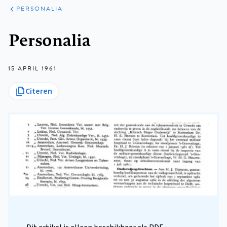
ARTIKELEN
VARIA
PERSONALIA
Kruimelpad
Personalia
15 APRIL 1961
Citeren