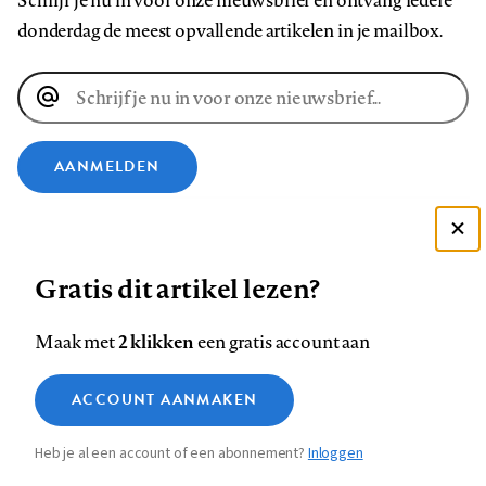
Schrijf je nu in voor onze nieuwsbrief en ontvang iedere
donderdag de meest opvallende artikelen in je mailbox.
E-
mailadres
AANMELDEN
VOLG ONS OP
Deze site gebruikt cookies
Gratis dit artikel lezen?
Zie onze cookie policy
Volg
Volg
Volg
Volg
Volg
Volg
ACCEPTEER AANBEVOLEN INSTELLINGEN
ons
ons
2 klikken
ons
ons
ons
ons
Maak met
een gratis account aan
op
op
op
op
op
op
Contact
Colofon
Disclaimer
Privacy
About us
Functionele cookies
Footer
ACCOUNT AANMAKEN
Facebook
LinkedIn
Bluesky
Instagram
YouTube
Pinterest
Medische vragen verdienen
Sluiten
Analytische cookies
betrouwbare antwoorden
navigation
Heb je al een account of een abonnement?
Inloggen
Marketing cookies
STEL ZE NU AAN ASK NTVG