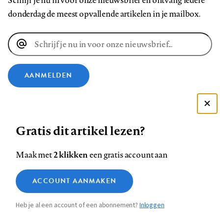
Schrijf je nu in voor onze nieuwsbrief en ontvang iedere
donderdag de meest opvallende artikelen in je mailbox.
E-
mailadres
AANMELDEN
VOLG ONS OP
Deze site gebruikt cookies
Gratis dit artikel lezen?
Zie onze cookie policy
Volg
Volg
Volg
Volg
Volg
Volg
ACCEPTEER AANBEVOLEN INSTELLINGEN
ons
ons
2 klikken
ons
ons
ons
ons
Maak met
een gratis account aan
op
op
op
op
op
op
Contact
Colofon
Disclaimer
Privacy
About us
Functionele cookies
Footer
ACCOUNT AANMAKEN
Facebook
LinkedIn
Bluesky
Instagram
YouTube
Pinterest
Medische vragen verdienen
Sluiten
Analytische cookies
betrouwbare antwoorden
navigation
Heb je al een account of een abonnement?
Inloggen
Marketing cookies
STEL ZE NU AAN ASK NTVG