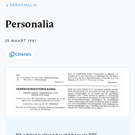
ARTIKELEN
VARIA
PERSONALIA
Kruimelpad
Personalia
25 MAART 1961
Citeren