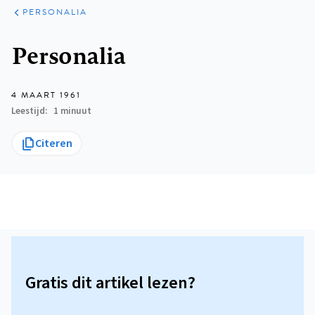
ARTIKELEN
VARIA
PERSONALIA
Kruimelpad
Personalia
4 MAART 1961
Leestijd
1 minuut
Citeren
Gratis dit artikel lezen?