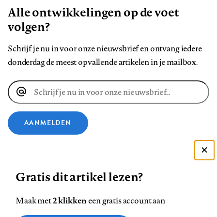
Alle ontwikkelingen op de voet
volgen?
Schrijf je nu in voor onze nieuwsbrief en ontvang iedere
donderdag de meest opvallende artikelen in je mailbox.
E-
mailadres
AANMELDEN
VOLG ONS OP
Deze site gebruikt cookies
Gratis dit artikel lezen?
Zie onze cookie policy
Volg
Volg
Volg
Volg
Volg
Volg
ACCEPTEER AANBEVOLEN INSTELLINGEN
2 klikken
ons
Maak met
ons
ons
een gratis account aan
ons
ons
ons
op
op
op
op
op
op