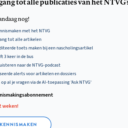
egang tot alle publicaties van het NTVG
andaag nog!
ennismaken met het NTVG
ng tot alle artikelen
diteerde toets maken bij een nascholingsartikel
ft 3 keer in de bus
uisteren naar de NTVG-podcast
eerde alerts voor artikelen en dossiers
p al je vragen via de AI-toepassing 'Ask NTVG'
nismakings­abonnement
12 weken!
L KENNISMAKEN