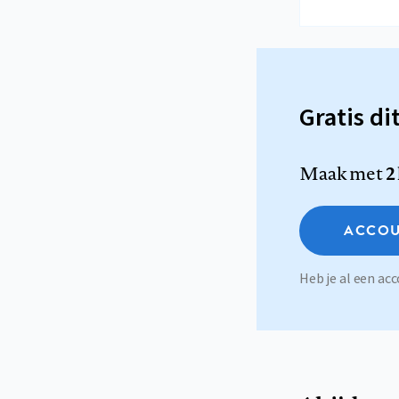
Gratis di
Maak met
2
ACCOU
Heb je al een a