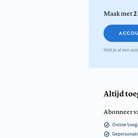
Maak met
2
ACCOU
Heb je al een a
Altijd to
Abonneer v
Online toega
Gepersonalis