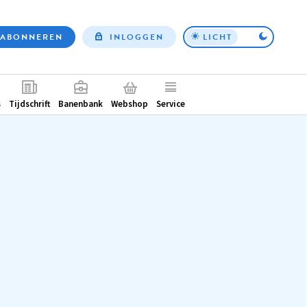
ABONNEREN
INLOGGEN
LICHT
Top
nav
ntair
s
Tijdschrift
Banenbank
Webshop
Service