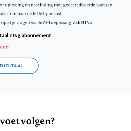
oor opleiding en nascholing mét geaccrediteerde toetsen
uisteren naar de NTVG-podcast
p al je vragen via de AI-toepassing 'Ask NTVG'
itaal ntvg abonnement
aand!
 DIGITAAL
 voet volgen?