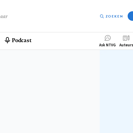
baar
ZOEKEN
Podcast
Compleme
Ask NTVG
Auteur
menu