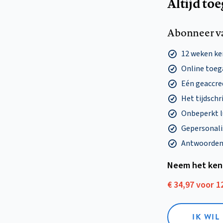
Altijd to
Abonneer v
12 weken k
Online toega
Eén geaccre
Het tijdschri
Onbeperkt l
Gepersonalis
Antwoorden o
Neem het ken
€ 34,97 voor 
IK WI