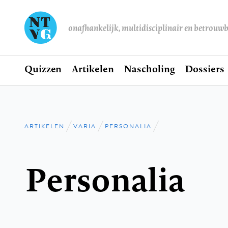
onafhankelijk, multidisciplinair en betrouw
Home
Quizzen
Artikelen
Nascholing
Dossiers
Hoofdnavigatie
ARTIKELEN
VARIA
PERSONALIA
Kruimelpad
Personalia