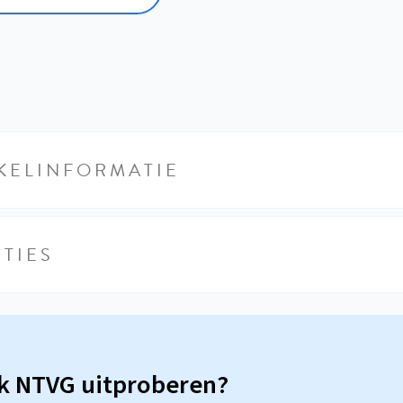
KELINFORMATIE
TIES
sk NTVG uitproberen?