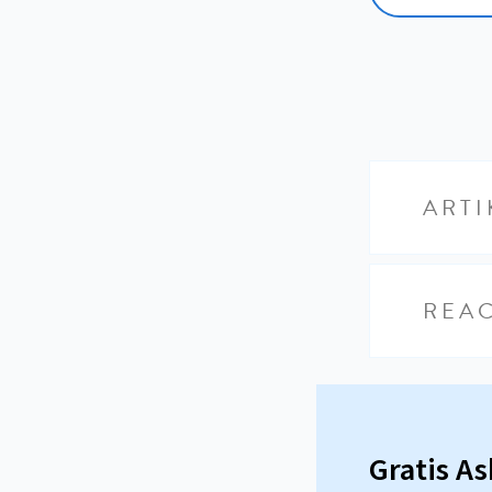
ARTI
REAC
Gratis A