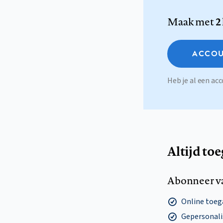
Maak met
2
ACCOU
Heb je al een a
Altijd to
Abonneer v
Online toega
Gepersonalis