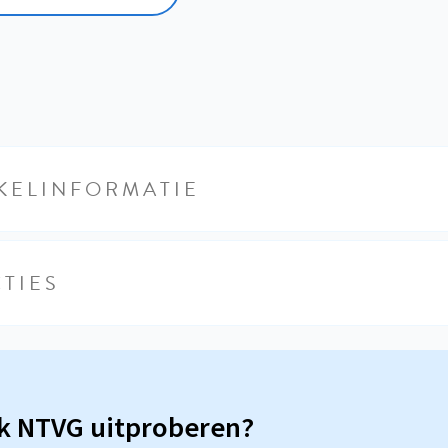
KELINFORMATIE
TIES
sk NTVG uitproberen?