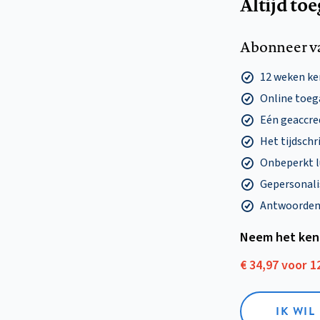
Altijd to
Abonneer v
12 weken k
Online toega
Eén geaccre
Het tijdschri
Onbeperkt l
Gepersonalis
Antwoorden o
Neem het ken
€ 34,97 voor 
IK WI