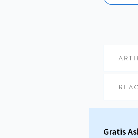
ARTI
REAC
Gratis A