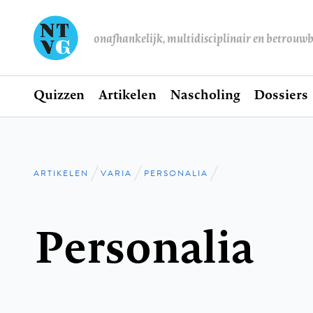
onafhankelijk, multidisciplinair en betrouw
Home
Quizzen
Artikelen
Nascholing
Dossiers
Hoofdnavigatie
ARTIKELEN
VARIA
PERSONALIA
Kruimelpad
Personalia