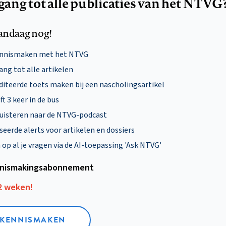
egang tot alle publicaties van het NTVG
andaag nog!
ennismaken met het NTVG
ng tot alle artikelen
diteerde toets maken bij een nascholingsartikel
ft 3 keer in de bus
uisteren naar de NTVG-podcast
eerde alerts voor artikelen en dossiers
p al je vragen via de AI-toepassing 'Ask NTVG'
nismakings­abonnement
12 weken!
L KENNISMAKEN