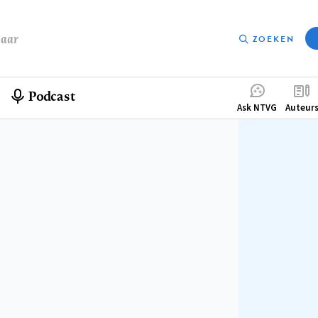
baar
ZOEKEN
Podcast
Compleme
Ask NTVG
Auteur
menu