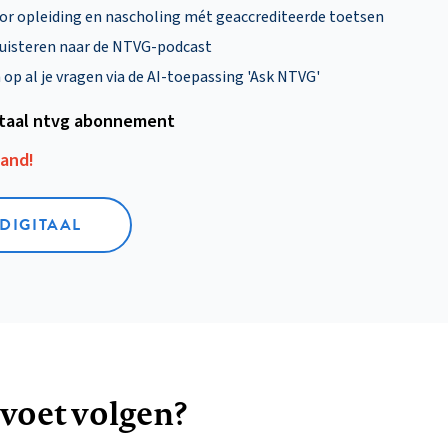
oor opleiding en nascholing mét geaccrediteerde toetsen
uisteren naar de NTVG-podcast
p al je vragen via de AI-toepassing 'Ask NTVG'
itaal ntvg abonnement
aand!
 DIGITAAL
 voet volgen?