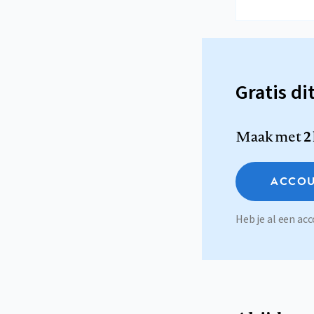
Gratis di
Maak met
2
ACCOU
Heb je al een a