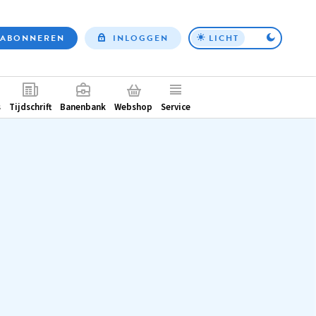
ABONNEREN
INLOGGEN
LICHT
Top
nav
ntair
s
Tijdschrift
Banenbank
Webshop
Service