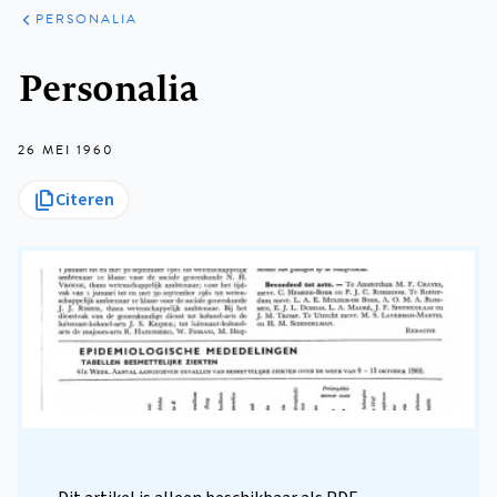
ARTIKELEN
VARIA
PERSONALIA
Kruimelpad
Personalia
26 MEI 1960
Citeren