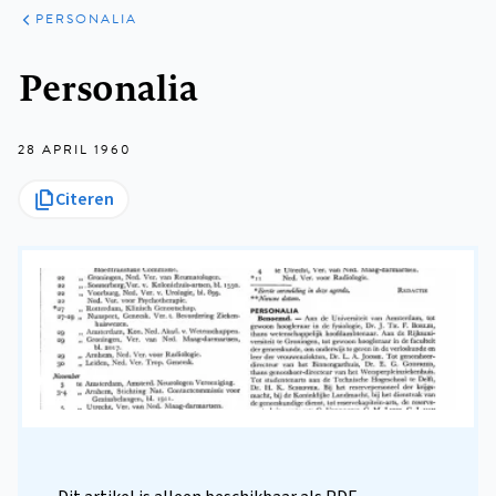
ARTIKELEN
VARIA
PERSONALIA
Kruimelpad
Personalia
28 APRIL 1960
Citeren