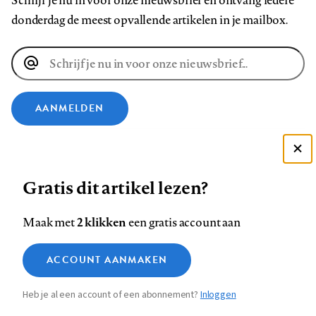
Schrijf je nu in voor onze nieuwsbrief en ontvang iedere
donderdag de meest opvallende artikelen in je mailbox.
E-
mailadres
AANMELDEN
VOLG ONS OP
Deze site gebruikt cookies
Gratis dit artikel lezen?
Zie onze cookie policy
Volg
Volg
Volg
Volg
Volg
Volg
ACCEPTEER AANBEVOLEN INSTELLINGEN
ons
ons
2 klikken
ons
ons
ons
ons
Maak met
een gratis account aan
op
op
op
op
op
op
Contact
Colofon
Disclaimer
Privacy
About us
Functionele cookies
Footer
ACCOUNT AANMAKEN
Facebook
LinkedIn
Bluesky
Instagram
YouTube
Pinterest
Medische vragen verdienen
Sluiten
Analytische cookies
betrouwbare antwoorden
navigation
Heb je al een account of een abonnement?
Inloggen
Marketing cookies
STEL ZE NU AAN ASK NTVG