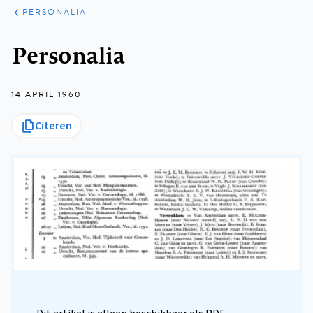
ARTIKELEN
VARIA
PERSONALIA
Kruimelpad
Personalia
14 APRIL 1960
Citeren