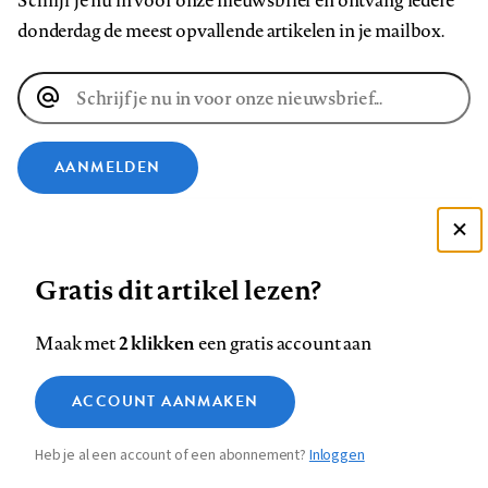
Schrijf je nu in voor onze nieuwsbrief en ontvang iedere
donderdag de meest opvallende artikelen in je mailbox.
E-
mailadres
AANMELDEN
VOLG ONS OP
Deze site gebruikt cookies
Gratis dit artikel lezen?
Zie onze cookie policy
Volg
Volg
Volg
Volg
Volg
Volg
ACCEPTEER AANBEVOLEN INSTELLINGEN
ons
ons
2 klikken
ons
ons
ons
ons
Maak met
een gratis account aan
op
op
op
op
op
op
Contact
Colofon
Disclaimer
Privacy
About us
Functionele cookies
Footer
ACCOUNT AANMAKEN
Facebook
LinkedIn
Bluesky
Instagram
YouTube
Pinterest
Medische vragen verdienen
Sluiten
Analytische cookies
betrouwbare antwoorden
navigation
Heb je al een account of een abonnement?
Inloggen
Marketing cookies
STEL ZE NU AAN ASK NTVG