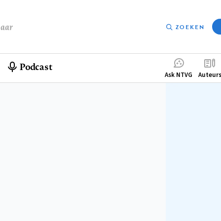
baar
ZOEKEN
Podcast
Compleme
Ask NTVG
Auteur
menu