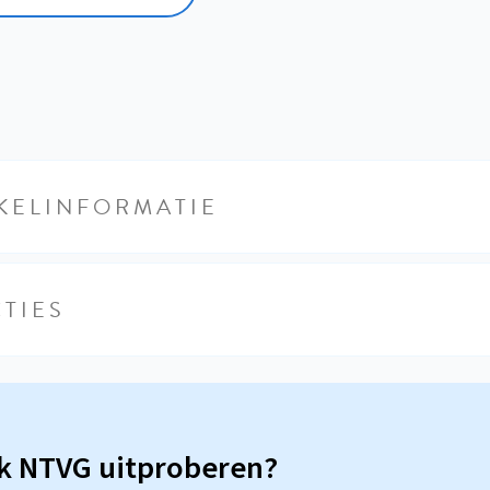
KELINFORMATIE
TIES
sk NTVG uitproberen?