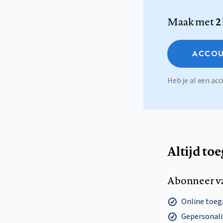
Maak met
2
ACCOU
Heb je al een a
Altijd to
Abonneer v
Online toega
Gepersonalis