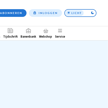
ABONNEREN
INLOGGEN
LICHT
Top
nav
ntair
s
Tijdschrift
Banenbank
Webshop
Service