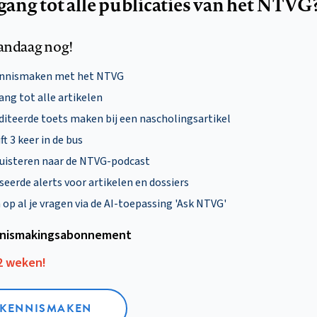
egang tot alle publicaties van het NTVG
andaag nog!
ennismaken met het NTVG
ng tot alle artikelen
diteerde toets maken bij een nascholingsartikel
ft 3 keer in de bus
uisteren naar de NTVG-podcast
eerde alerts voor artikelen en dossiers
p al je vragen via de AI-toepassing 'Ask NTVG'
nismakings­abonnement
12 weken!
L KENNISMAKEN