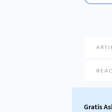
ARTI
REAC
Gratis A