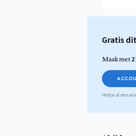
Gratis di
Maak met
2
ACCOU
Heb je al een a