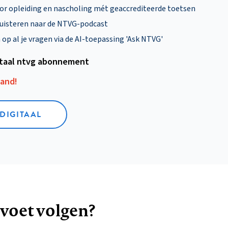
oor opleiding en nascholing mét geaccrediteerde toetsen
uisteren naar de NTVG-podcast
p al je vragen via de AI-toepassing 'Ask NTVG'
itaal ntvg abonnement
aand!
 DIGITAAL
 voet volgen?