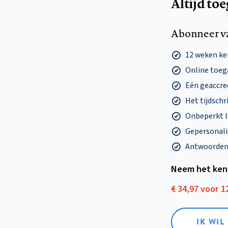
Altijd to
Abonneer v
12 weken k
Online toega
Eén geaccre
Het tijdschri
Onbeperkt l
Gepersonalis
Antwoorden o
Neem het ken
€ 34,97 voor 
IK WI