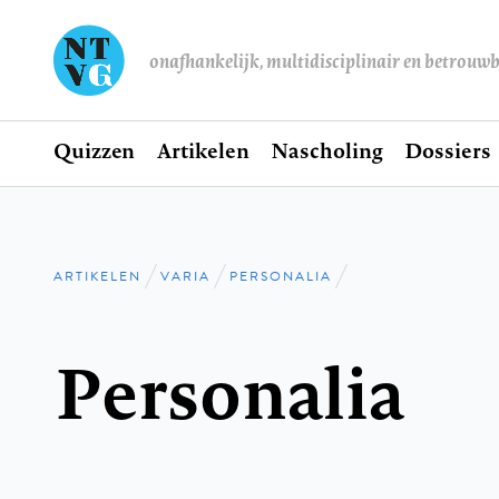
onafhankelijk, multidisciplinair en betrouw
Home
Quizzen
Artikelen
Nascholing
Dossiers
Hoofdnavigatie
ARTIKELEN
VARIA
PERSONALIA
Kruimelpad
Personalia