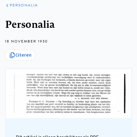
ARTIKELEN
VARIA
PERSONALIA
Kruimelpad
Personalia
18 NOVEMBER 1930
Citeren