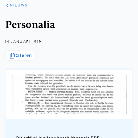
ARTIKELEN
HET
NIEUWS
KORT
Kruimelpad
Personalia
14 JANUARI 1919
Citeren