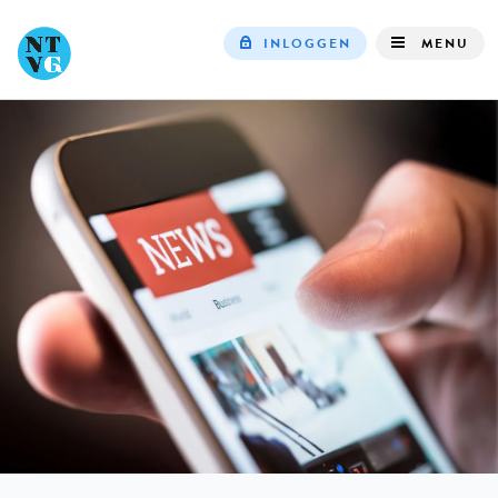
INLOGGEN
MENU
Top
navigation
IN