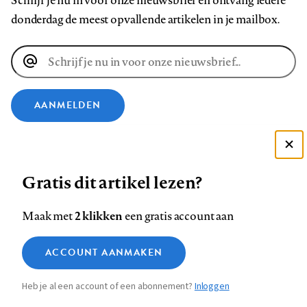
Schrijf je nu in voor onze nieuwsbrief en ontvang iedere
donderdag de meest opvallende artikelen in je mailbox.
E-
mailadres
AANMELDEN
VOLG ONS OP
Deze site gebruikt cookies
Gratis dit artikel lezen?
Zie onze cookie policy
Volg
Volg
Volg
Volg
Volg
Volg
ACCEPTEER AANBEVOLEN INSTELLINGEN
ons
ons
2 klikken
ons
ons
ons
ons
Maak met
een gratis account aan
op
op
op
op
op
op
Contact
Colofon
Disclaimer
Privacy
About us
Functionele cookies
Footer
ACCOUNT AANMAKEN
Facebook
LinkedIn
Bluesky
Instagram
YouTube
Pinterest
Medische vragen verdienen
Sluiten
Analytische cookies
betrouwbare antwoorden
navigation
Heb je al een account of een abonnement?
Inloggen
Marketing cookies
STEL ZE NU AAN ASK NTVG