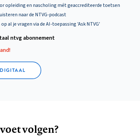
oor opleiding en nascholing mét geaccrediteerde toetsen
uisteren naar de NTVG-podcast
p al je vragen via de AI-toepassing 'Ask NTVG'
itaal ntvg abonnement
aand!
 DIGITAAL
 voet volgen?