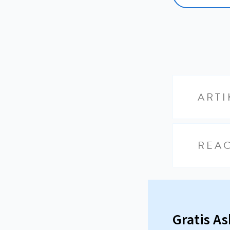
ARTI
REAC
Gratis A