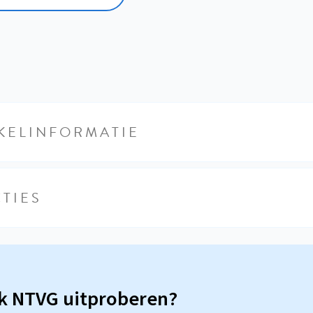
KELINFORMATIE
TIES
sk NTVG uitproberen?