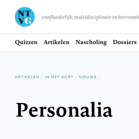
onafhankelijk, multidisciplinair en betrouw
Home
Quizzen
Artikelen
Nascholing
Dossiers
Hoofdnavigatie
ARTIKELEN
IN HET KORT
NIEUWS
Kruimelpad
Personalia