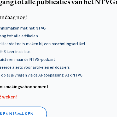
egang tot alle publicaties van het NTVG
andaag nog!
ennismaken met het NTVG
ng tot alle artikelen
diteerde toets maken bij een nascholingsartikel
ft 3 keer in de bus
uisteren naar de NTVG-podcast
eerde alerts voor artikelen en dossiers
p al je vragen via de AI-toepassing 'Ask NTVG'
nismakings­abonnement
12 weken!
L KENNISMAKEN