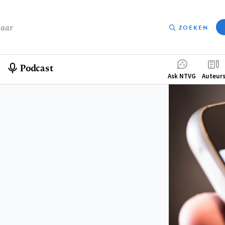
baar
ZOEKEN
Podcast
Compleme
Ask NTVG
Auteur
menu