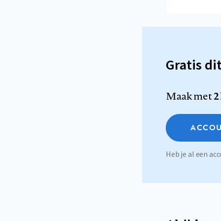
Gratis di
Maak met
2
ACCOU
Heb je al een a