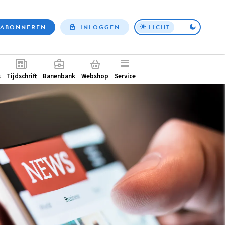
ABONNEREN
INLOGGEN
LICHT
Top
nav
ntair
s
Tijdschrift
Banenbank
Webshop
Service