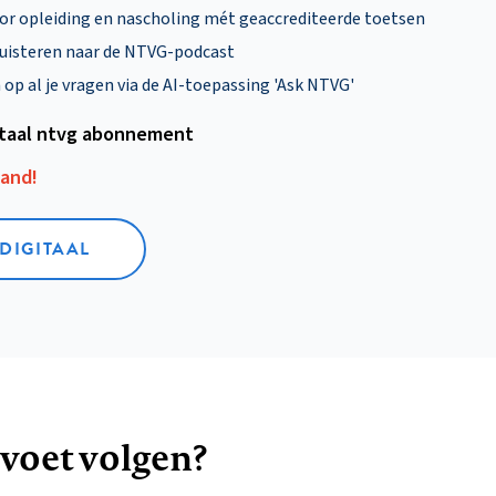
oor opleiding en nascholing mét geaccrediteerde toetsen
uisteren naar de NTVG-podcast
p al je vragen via de AI-toepassing 'Ask NTVG'
itaal ntvg abonnement
aand!
 DIGITAAL
 voet volgen?