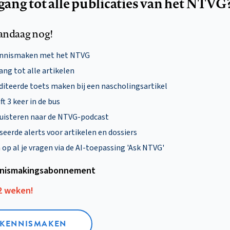
egang tot alle publicaties van het NTVG
andaag nog!
ennismaken met het NTVG
ng tot alle artikelen
diteerde toets maken bij een nascholingsartikel
ft 3 keer in de bus
uisteren naar de NTVG-podcast
eerde alerts voor artikelen en dossiers
p al je vragen via de AI-toepassing 'Ask NTVG'
nismakings­abonnement
12 weken!
L KENNISMAKEN