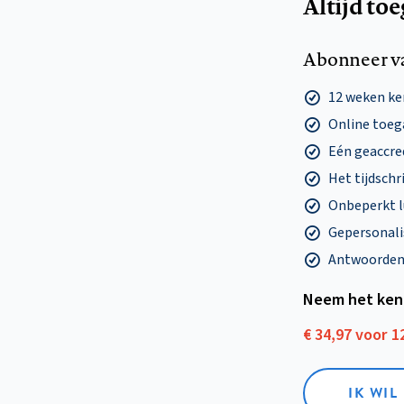
Altijd to
Abonneer v
12 weken k
Online toega
Eén geaccre
Het tijdschri
Onbeperkt l
Gepersonalis
Antwoorden o
Neem het ken
€ 34,97 voor 
IK WI