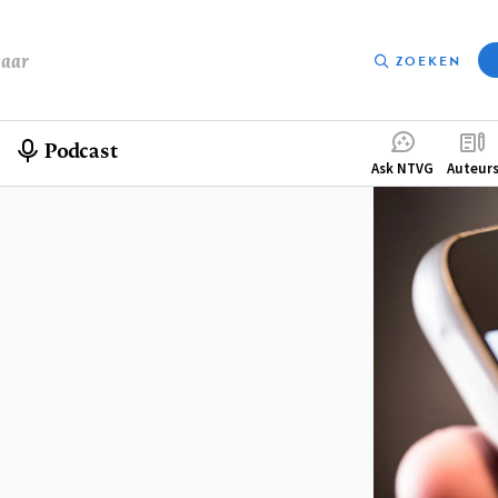
baar
ZOEKEN
Podcast
Compleme
Ask NTVG
Auteur
menu