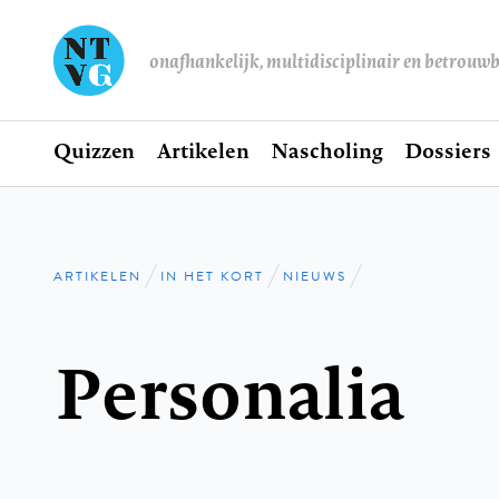
onafhankelijk, multidisciplinair en betrouw
Home
Quizzen
Artikelen
Nascholing
Dossiers
Hoofdnavigatie
ARTIKELEN
IN HET KORT
NIEUWS
Kruimelpad
Personalia