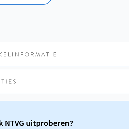
KELINFORMATIE
TIES
sk NTVG uitproberen?