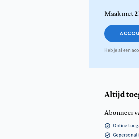
Maak met
2
ACCOU
Heb je al een a
Altijd to
Abonneer v
Online toega
Gepersonalis