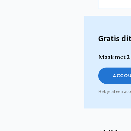
Gratis di
Maak met
2
ACCOU
Heb je al een a