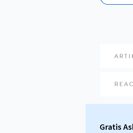
ARTI
REAC
Gratis A