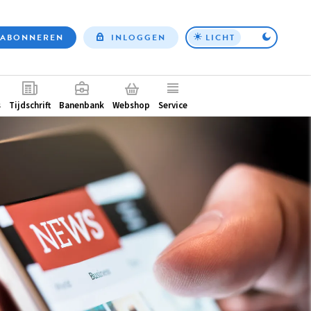
ABONNEREN
INLOGGEN
LICHT
Top
nav
ntair
s
Tijdschrift
Banenbank
Webshop
Service