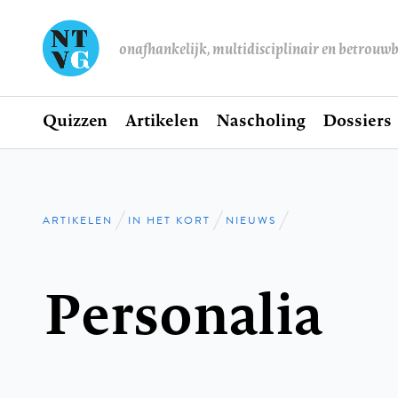
onafhankelijk, multidisciplinair en betrouw
Home
Quizzen
Artikelen
Nascholing
Dossiers
Hoofdnavigatie
ARTIKELEN
IN HET KORT
NIEUWS
Kruimelpad
Personalia