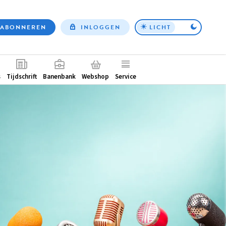
ABONNEREN
INLOGGEN
LICHT
Top
nav
ntair
s
Tijdschrift
Banenbank
Webshop
Service