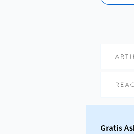
ARTI
REAC
Gratis A