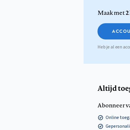
Maak met
2
ACCOU
Heb je al een a
Altijd to
Abonneer v
Online toega
Gepersonalis