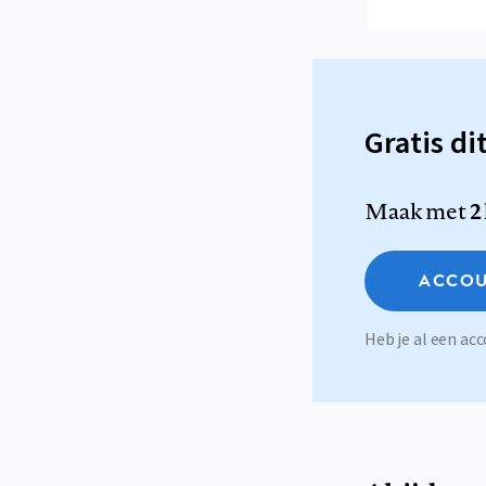
Gratis di
Maak met
2
ACCOU
Heb je al een a