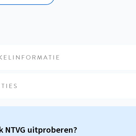
KELINFORMATIE
TIES
sk NTVG uitproberen?