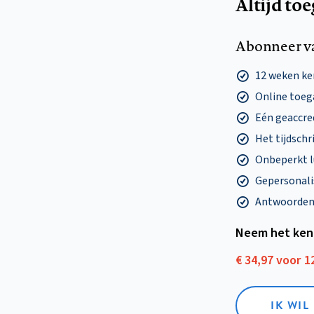
Altijd to
Abonneer v
12 weken k
Online toega
Eén geaccre
Het tijdschri
Onbeperkt l
Gepersonalis
Antwoorden o
Neem het ken
€ 34,97 voor 
IK WI