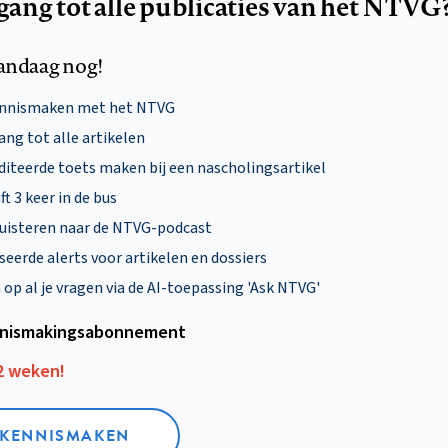
egang tot alle publicaties van het NTVG
andaag nog!
ennismaken met het NTVG
ng tot alle artikelen
diteerde toets maken bij een nascholingsartikel
ft 3 keer in de bus
uisteren naar de NTVG-podcast
eerde alerts voor artikelen en dossiers
p al je vragen via de AI-toepassing 'Ask NTVG'
nismakings­abonnement
12 weken!
L KENNISMAKEN