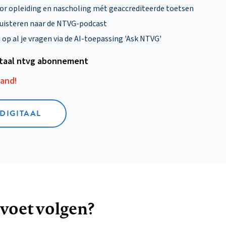
oor opleiding en nascholing mét geaccrediteerde toetsen
uisteren naar de NTVG-podcast
p al je vragen via de AI-toepassing 'Ask NTVG'
itaal ntvg abonnement
aand!
 DIGITAAL
 voet volgen?