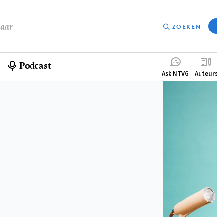
baar
ZOEKEN
Podcast
Compleme
Ask NTVG
Auteur
menu